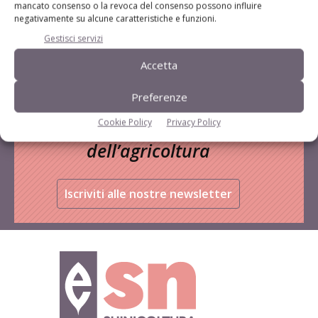
mancato consenso o la revoca del consenso possono influire
negativamente su alcune caratteristiche e funzioni.
Gestisci servizi
Accetta
Preferenze
Rimani aggiornato sul mondo
Cookie Policy
Privacy Policy
dell’agricoltura
Iscriviti alle nostre newsletter