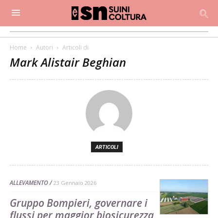
Home
Autori
Articoli di
Mark Alistair Beghian
ARTICOLI
ALLEVAMENTO
23 Gennaio 2026
Gruppo Bompieri, governare i
flussi per maggior biosicurezza