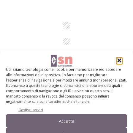
NOTIZIE DALLE AZIENDE
14 Ottobre 2025
Prosciutto San Daniele, un
Utilizziamo tecnologie come i cookie per memorizzare e/o accedere
impegno per ambiente e
alle informazioni del dispositivo. Lo facciamo per migliorare
l'esperienza di navigazione e per mostrare annunci (non) personalizzati.
territorio
Il consenso a queste tecnologie ci consentirà di elaborare dati quali il
comportamento di navigazione o gli ID univoci su questo sito. Il
Da più di vent’anni in campo azioni concrete per la tutela delle
mancato consenso o la revoca del consenso possono influire
risorse naturali: dalla gestione delle acque reflue al recupero del
negativamente su alcune caratteristiche e funzioni.
sale, dall’uso di energie rinnovabili alla salvaguardia del territorio
Gestisci servizi
Di Olivia Bianchi
-
Accetta