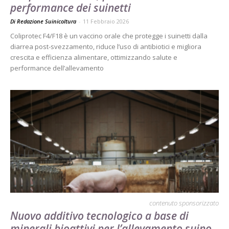
performance dei suinetti
Di Redazione Suinicoltura
-
11 Febbraio 2026
Coliprotec F4/F18 è un vaccino orale che protegge i suinetti dalla
diarrea post-svezzamento, riduce l’uso di antibiotici e migliora
crescita e efficienza alimentare, ottimizzando salute e
performance dell’allevamento
contenuto sponsorizzato
Nuovo additivo tecnologico a base di
minerali bioattivi per l’allevamento suino