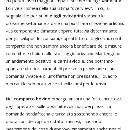
in questa fase i maggiori impatti sui mercati agroalimentari.
Lo rivela l’Ismea nella sua ultima “overview”. In cui si
segnala che per
suini e agli ovicaprini
saranno le
prossime settimane a dare una più chiara direzione ai listini:
«La componente climatica appare tuttavia determinante
per gli sviluppi dei consumi, soprattutto di tagli suini, con il
comparto che non sembra ancora beneficiare delle misure
comunitarie di aiuto allo stoccaggio privato». Mantengono
un andamento positivo
le carni avicole
, che potranno
spuntare ulteriori aumenti di prezzo in previsione di una
domanda vivace e di un’offerta non pressante. Il quadro
mercantile sembra invece stabilizzarsi per le
uova.
Nel
comparto bovino
emerge ancora una forte incertezza
degli operatori sulle possibili evoluzioni dei prezzi. La
domanda nordafricana e turca sta sostenendo ancora le
quotazioni dei capi da ristallo francesi, causando
inasprimenti dei costi di approvvigionamento anche per gli