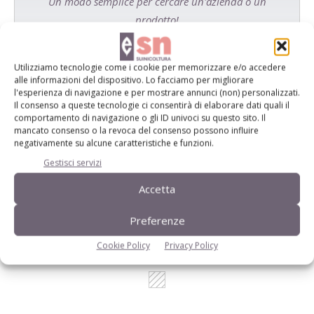
Un modo semplice per cercare un'azienda o un
prodotto!
Cerca adesso
Utilizziamo tecnologie come i cookie per memorizzare e/o accedere
alle informazioni del dispositivo. Lo facciamo per migliorare
l'esperienza di navigazione e per mostrare annunci (non) personalizzati.
Il consenso a queste tecnologie ci consentirà di elaborare dati quali il
comportamento di navigazione o gli ID univoci su questo sito. Il
L'Esperto risponde
mancato consenso o la revoca del consenso possono influire
negativamente su alcune caratteristiche e funzioni.
I consigli di Terra e Vita agli agricoltori
Gestisci servizi
Cerca adesso
Accetta
Preferenze
Cookie Policy
Privacy Policy