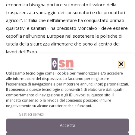
economica bisogna portare sul mercato il valore della
trasparenza a vantaggio dei consumatori e dei produttori
agricoli”. L’Italia che nell’alimentare ha conquistato primati
qualitativi e sanitari – ha precisato Moncalvo - deve essere
capofila nell’Unione Europea nel sostenere le politiche di
tutela della sicurezza alimentare che sono al centro dei
lavori dell’Expo.
Confagricoltura Brescia: una misura chiesta da tempo
Utilizziamo tecnologie come i cookie per memorizzare e/o accedere
alle informazioni del dispositivo. Lo facciamo per migliorare
“Dopo tanta attesa – ha affermato il presidente dell’Unione
l'esperienza di navigazione e per mostrare annunci (non) personalizzati.
Il consenso a queste tecnologie ci consentirà di elaborare dati quali il
Agricoltori di Brescia, Francesco Martinoni – la nuova norma
comportamento di navigazione o gli ID univoci su questo sito. Il
permetterà di conoscere l’origine e la provenienza delle
mancato consenso o la revoca del consenso possono influire
negativamente su alcune caratteristiche e funzioni.
carni. Si tratta di una misura che richiedevamo da tempo,
indispensabile per mettere il consumatore nelle condizioni
Gestisci servizi
di poter effettuare scelte di acquisto consapevoli.
Accetta
Parallelamente l’introduzione dell’indicazione di origine