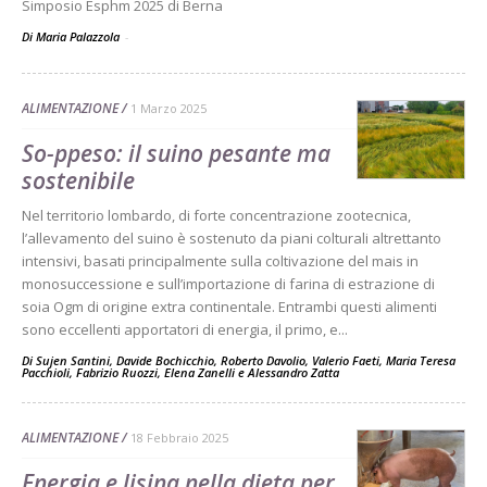
Simposio Esphm 2025 di Berna
Di Maria Palazzola
-
ALIMENTAZIONE
1 Marzo 2025
So-ppeso: il suino pesante ma
sostenibile
Nel territorio lombardo, di forte concentrazione zootecnica,
l’allevamento del suino è sostenuto da piani colturali altrettanto
intensivi, basati principalmente sulla coltivazione del mais in
monosuccessione e sull’importazione di farina di estrazione di
soia Ogm di origine extra continentale. Entrambi questi alimenti
sono eccellenti apportatori di energia, il primo, e...
Di
Sujen Santini
,
Davide Bochicchio
,
Roberto Davolio
,
Valerio Faeti
,
Maria Teresa
Pacchioli
,
Fabrizio Ruozzi
,
Elena Zanelli
e
Alessandro Zatta
ALIMENTAZIONE
18 Febbraio 2025
Energia e lisina nella dieta per