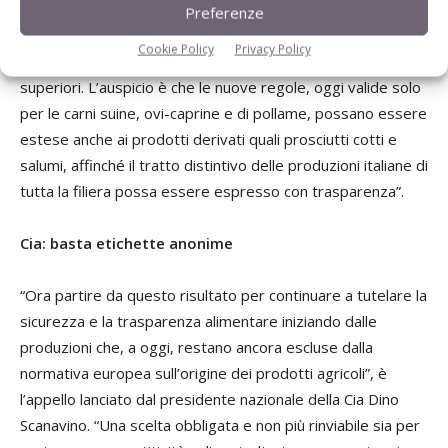
delle carni rappresenta una condizione fondamentale per
Preferenze
valorizzare le produzioni, e quindi gli operatori, nazionali,
Cookie Policy
Privacy Policy
riconoscendone le caratteristiche qualitativamente
superiori. L’auspicio è che le nuove regole, oggi valide solo
per le carni suine, ovi-caprine e di pollame, possano essere
estese anche ai prodotti derivati quali prosciutti cotti e
salumi, affinché il tratto distintivo delle produzioni italiane di
tutta la filiera possa essere espresso con trasparenza”.
Cia: basta etichette anonime
“Ora partire da questo risultato per continuare a tutelare la
sicurezza e la trasparenza alimentare iniziando dalle
produzioni che, a oggi, restano ancora escluse dalla
normativa europea sull’origine dei prodotti agricoli”, è
l’appello lanciato dal presidente nazionale della Cia Dino
Scanavino. “Una scelta obbligata e non più rinviabile sia per