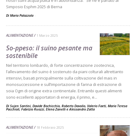
nostri suini acqua pulita e in abbondanza." Se ne è parlato al
Simposio Esphm 2025 di Berna
Di Maria Palazzola
-
ALIMENTAZIONE
1 Marzo 2025
So-ppeso: il suino pesante ma
sostenibile
Nel territorio lombardo, di forte concentrazione zootecnica,
l’allevamento del suino è sostenuto da piani colturali altrettanto
intensivi, basati principalmente sulla coltivazione del mais in
monosuccessione e sull’importazione di farina di estrazione di
soia Ogm di origine extra continentale. Entrambi questi alimenti
sono eccellenti apportatori di energia, il primo, e...
Di
Sujen Santini
,
Davide Bochicchio
,
Roberto Davolio
,
Valerio Faeti
,
Maria Teresa
Pacchioli
,
Fabrizio Ruozzi
,
Elena Zanelli
e
Alessandro Zatta
ALIMENTAZIONE
18 Febbraio 2025