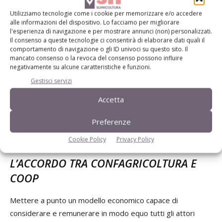
consumatore».
Utilizziamo tecnologie come i cookie per memorizzare e/o accedere
alle informazioni del dispositivo. Lo facciamo per migliorare
A riguardo, Claudio Mazzini di Coop Italia, ha spiegato: «il
l'esperienza di navigazione e per mostrare annunci (non) personalizzati.
Il consenso a queste tecnologie ci consentirà di elaborare dati quali il
nostro protocollo (vedi box) vuole trovare un nuovo
comportamento di navigazione o gli ID univoci su questo sito. Il
modello economico che tuteli di più sia chi produce sia chi
mancato consenso o la revoca del consenso possono influire
negativamente su alcune caratteristiche e funzioni.
consuma. Bisogna essere più efficienti, fare filiera per
Gestisci servizi
stabilizzare gli elementi economici e dare quel valore
aggiunto che l’italianità merita di sicuro».
Accetta
Preferenze
Cookie Policy
Privacy Policy
SUINO E POMODORO DA INDUSTRIA
L’ACCORDO TRA CONFAGRICOLTURA E
COOP
Mettere a punto un modello economico capace di
considerare e remunerare in modo equo tutti gli attori