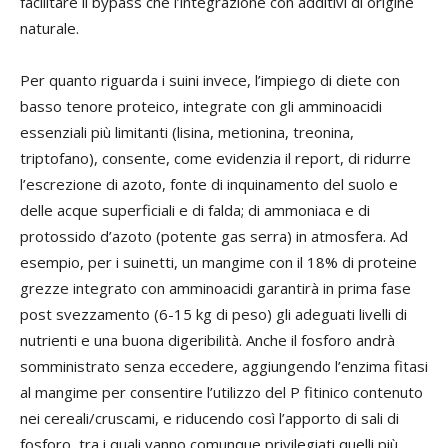
facilitare il bypass che l’integrazione con additivi di origine
naturale.
Per quanto riguarda i suini invece, l’impiego di diete con
basso tenore proteico, integrate con gli amminoacidi
essenziali più limitanti (lisina, metionina, treonina,
triptofano), consente, come evidenzia il report, di ridurre
l’escrezione di azoto, fonte di inquinamento del suolo e
delle acque superficiali e di falda; di ammoniaca e di
protossido d’azoto (potente gas serra) in atmosfera. Ad
esempio, per i suinetti, un mangime con il 18% di proteine
grezze integrato con amminoacidi garantirà in prima fase
post svezzamento (6-15 kg di peso) gli adeguati livelli di
nutrienti e una buona digeribilità. Anche il fosforo andrà
somministrato senza eccedere, aggiungendo l’enzima fitasi
al mangime per consentire l’utilizzo del P fitinico contenuto
nei cereali/cruscami, e riducendo così l’apporto di sali di
fosforo, tra i quali vanno comunque privilegiati quelli più