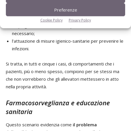
l’impiego di antibiotici senza ricetta medica;
Preferenze
l’interruzione della terapia antibiotica alla regressione
dei sintomi;
Cookie Policy
Privacy Policy
l’impiego di antibiotici anche quando non strettamente
necessario;
l’attuazione di misure igienico-sanitarie per prevenire le
infezioni.
Si tratta, in tutti e cinque i casi, di comportamenti che i
pazienti, più o meno spesso, compiono per se stessi ma
che non vorrebbero che gli allevatori mettessero in atto
nella propria attività.
Farmacosorveglianza e educazione
sanitaria
Questo scenario evidenzia come
il problema