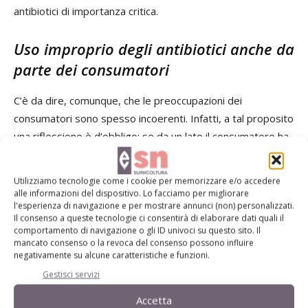
antibiotici di importanza critica.
Uso improprio degli antibiotici anche da
parte dei consumatori
C’è da dire, comunque, che le preoccupazioni dei
consumatori sono spesso incoerenti. Infatti, a tal proposito
una riflessione è d’obbligo: se da un lato il consumatore ha
paura che negli allevamenti si faccia un uso improprio di
antibiotici, dall’altro è lui in primis a non sapere cosa si
Utilizziamo tecnologie come i cookie per memorizzare e/o accedere
intende per uso improprio o persino è lui stesso soggetto,
alle informazioni del dispositivo. Lo facciamo per migliorare
l'esperienza di navigazione e per mostrare annunci (non) personalizzati.
in prima persona, di questa
malpractice
.
Il consenso a queste tecnologie ci consentirà di elaborare dati quali il
comportamento di navigazione o gli ID univoci su questo sito. Il
Per
uso improprio
, infatti, intendiamo:
mancato consenso o la revoca del consenso possono influire
negativamente su alcune caratteristiche e funzioni.
Gestisci servizi
l’impiego di antibiotici di importanza critica quando sono
disponibili altri antibiotici di minore importanza;
Accetta