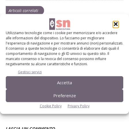
Articoli correlati
Antibiotico resistenza, un problema da
affrontare
Utilizziamo tecnologie come i cookie per memorizzare e/o accedere
alle informazioni del dispositivo. Lo facciamo per migliorare
l'esperienza di navigazione e per mostrare annunci (non) personalizzati.
Il consenso a queste tecnologie ci consentirà di elaborare dati quali il
Opas: per affrontare la crisi servono
comportamento di navigazione o gli ID univoci su questo sito. Il
mancato consenso o la revoca del consenso possono influire
ottimismo e strategia
negativamente su alcune caratteristiche e funzioni.
Gestisci servizi
“Quale futuro per il prosciutto?”, il
Accetta
convegno dell’Oi Gran Suino italiano
Preferenze
Cookie Policy
Privacy Policy
LASCIA UN COMMENTO