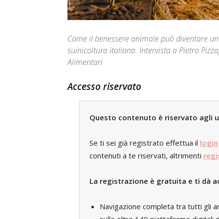
Come il benessere animale può diventare un p
suinicoltura italiana. Intervista a Pietro Pizz
Alimentari
Accesso riservato
Questo contenuto è riservato agli ute
Se ti sei già registrato effettua il
login
contenuti a te riservati, altrimenti
regi
La registrazione è gratuita e ti dà a
Navigazione completa tra tutti gli a