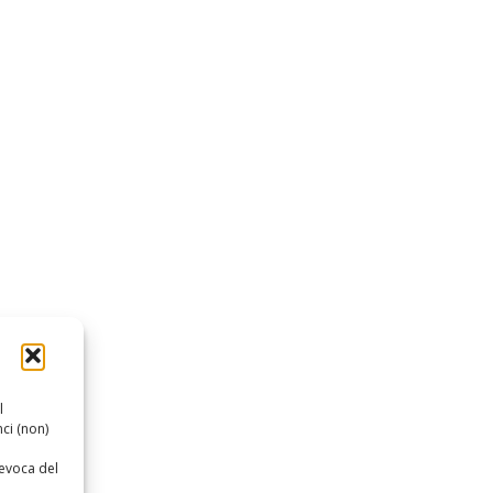
l
ci (non)
revoca del