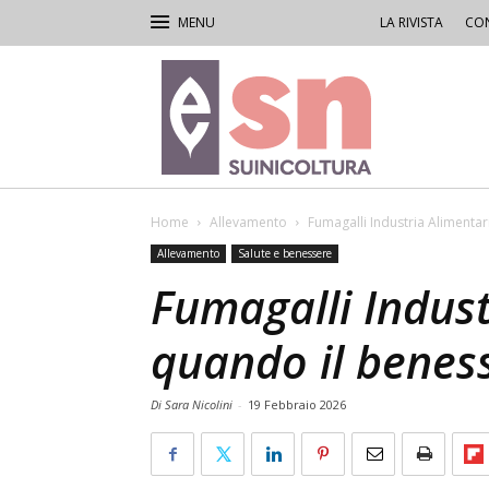
LA RIVISTA
CON
Rivista
di
Suinicoltura
Home
Allevamento
Fumagalli Industria Alimentar
Allevamento
Salute e benessere
Fumagalli Indust
quando il benes
Di Sara Nicolini
-
19 Febbraio 2026