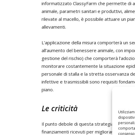
informatizzato ClassyFarm che permette di ana
animale, parametri sanitari e produttivi, ali
rilevate al macello, è possibile attuare un pian
allevamenti.
L’applicazione della misura comporterà un sen
all’aumento del benessere animale, con importan
gestione del rischio) che comporterà l’adozion
monitorare costantemente la situazione epid
personale di stalla e la stretta osservanza de
infettive e trasmissibili sono requisiti fondam
piano.
Le criticità
Utilizzia
dispositi
personaliz
Il punto debole di questa strategia è che non
comportam
finanziamenti ricevuti per migliorare le condizi
consenso 