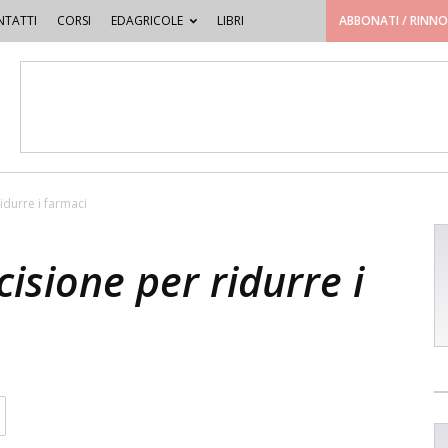
TATTI
CORSI
EDAGRICOLE
LIBRI
ABBONATI / RINN
idurre i farmaci
isione per ridurre i