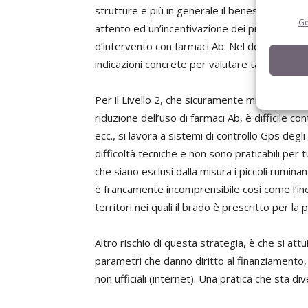
strutture e più in generale il benessere anima
Ge
attento ed un’incentivazione dei programmi v
d’intervento con farmaci Ab. Nel documento si 
indicazioni concrete per valutare tali piani ne
Per il Livello 2, che sicuramente migliora il
riduzione dell’uso di farmaci Ab, è difficile co
ecc., si lavora a sistemi di controllo Gps deg
difficoltà tecniche e non sono praticabili per t
che siano esclusi dalla misura i piccoli rumi
è francamente incomprensibile così come l’incl
territori nei quali il brado è prescritto per la
Altro rischio di questa strategia, è che si attu
parametri che danno diritto al finanziamento, 
non ufficiali (internet). Una pratica che sta d