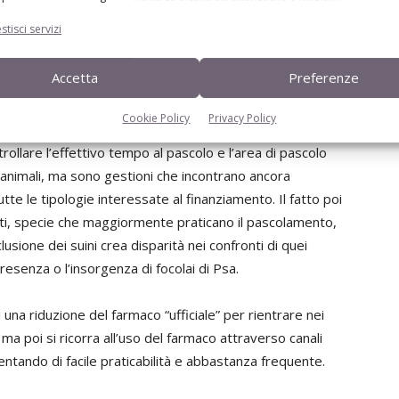
le, inoltre si potrebbe intervenire con un controllo
stisci servizi
accinali che sicuramente riducono la necessità
cita l’importanza dei piani vaccinali, ma poi non ci sono
Accetta
Preferenze
ll’ambito del sostegno per la riduzione dell’uso degli Ab.
Cookie Policy
Privacy Policy
 benessere animale e quindi porta a una conseguente
ntrollare l’effettivo tempo al pascolo e l’area di pascolo
li animali, ma sono gestioni che incontrano ancora
utte le tipologie interessate al finanziamento. Il fatto poi
nanti, specie che maggiormente praticano il pascolamento,
usione dei suini crea disparità nei confronti di quei
 presenza o l’insorgenza di focolai di Psa.
i una riduzione del farmaco “ufficiale” per rientrare nei
ma poi si ricorra all’uso del farmaco attraverso canali
iventando di facile praticabilità e abbastanza frequente.