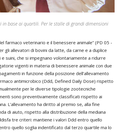
 base ai quartili. Per le stalle di grandi dimensioni
el farmaco veterinario e il benessere animale” (PD 05 -
li allevatori di bovini da latte, da carne e a duplice
prini e suini, che si impegnano volontariamente a ridurre
ligatorie vigenti in materia di benessere animale con due
 i pagamenti in funzione della posizione dell’allevamento
 farmaco antimicrobico (Ddd, Defined Daily Dose) rispetto
nnualmente per le diverse tipologie zootecniche
vamenti sono preventivamente classificati rispetto ai
ana. L’allevamento ha diritto al premio se, alla fine
a di aiuto, rispetto alla distribuzione della mediana
isfa tre criteri: mantiene i valori Ddd entro quello
entro quello soglia indentificato dal terzo quartile ma lo