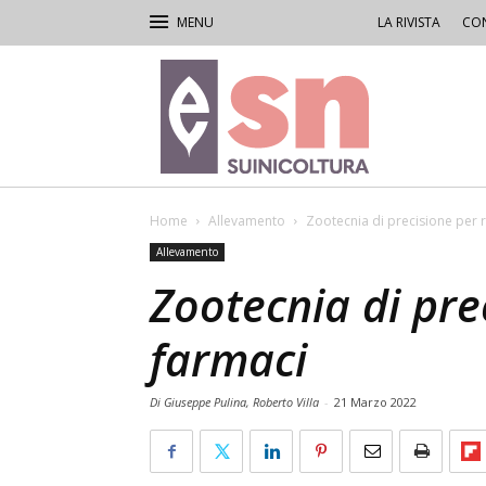
LA RIVISTA
CON
Rivista
di
Suinicoltura
Home
Allevamento
Zootecnia di precisione per r
Allevamento
Zootecnia di prec
farmaci
Di Giuseppe Pulina, Roberto Villa
-
21 Marzo 2022