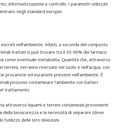
, informatizzazione e controllo. I parametri utilizzati
rientrano negli standard europei.
ti escreti nell’ambiente. Infatti, a seconda del composto
animali trattati si può trovare tra il 30-90% del farmaco
sia come eventuale metabolita. Quantità che, attraverso
dei terreni, verranno riversate nel suolo e nell’acqua, con
cie procariote ed eucariote presenti nell’ambiente. È
imali possono contaminare l’ambiente con batteri
del trattamento.
ta attraverso liquami e terreni contaminati provenienti
a della biosicurezza e la necessità di separare (dove
do l’utilizzo delle loro deiezioni.