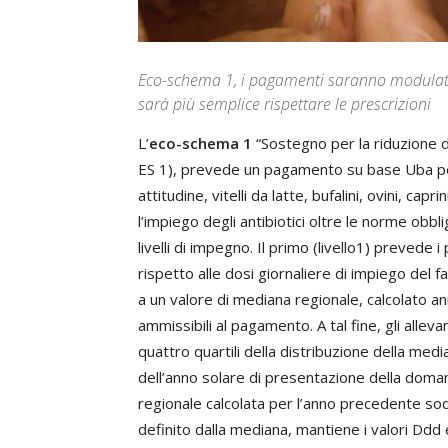
Eco-schema 1, i pagamenti saranno modulati in
sarà più semplice rispettare le prescrizioni
L’
eco-schema 1
“Sostegno per la riduzione d
ES 1), prevede un pagamento su base Uba per g
attitudine, vitelli da latte, bufalini, ovini, ca
l’impiego degli antibiotici oltre le norme obb
livelli di impegno. Il primo (livello1) prevede
rispetto alle dosi giornaliere di impiego del
a un valore di mediana regionale, calcolato a
ammissibili al pagamento. A tal fine, gli alle
quattro quartili della distribuzione della medi
dell’anno solare di presentazione della domand
regionale calcolata per l’anno precedente sodd
definito dalla mediana, mantiene i valori Ddd 