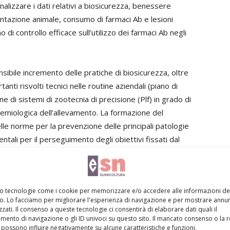
lizzare i dati relativi a biosicurezza, benessere
mentazione animale, consumo di farmaci Ab e lesioni
o di controllo efficace sull’utilizzo dei farmaci Ab negli
sibile incremento delle pratiche di biosicurezza, oltre
ti risvolti tecnici nelle routine aziendali (piano di
e di sistemi di zootecnia di precisione (Plf) in grado di
emiologica dell’allevamento. La formazione del
lle norme per la prevenzione delle principali patologie
entali per il perseguimento degli obiettivi fissati dal
mo tecnologie come i cookie per memorizzare e/o accedere alle informazioni de
vo. Lo facciamo per migliorare l'esperienza di navigazione e per mostrare annun
zati. Il consenso a queste tecnologie ci consentirà di elaborare dati quali il
 si impone di utilizzare almeno una parte dei
ento di navigazione o gli ID univoci su questo sito. Il mancato consenso o la 
oni igienico-sanitarie dell’allevamento, la qualità delle
possono influire negativamente su alcune caratteristiche e funzioni.