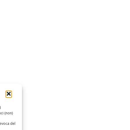
l
ci (non)
revoca del