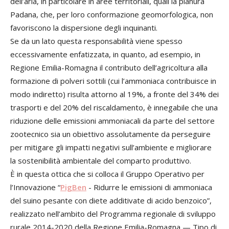
dell’aria, in particolare in aree territoriali, quali la pianura
Padana, che, per loro conformazione geomorfologica, non
favoriscono la dispersione degli inquinanti.
Se da un lato questa responsabilità viene spesso
eccessivamente enfatizzata, in quanto, ad esempio, in
Regione Emilia-Romagna il contributo dell’agricoltura alla
formazione di polveri sottili (cui l’ammoniaca contribuisce in
modo indiretto) risulta attorno al 19%, a fronte del 34% dei
trasporti e del 20% del riscaldamento, è innegabile che una
riduzione delle emissioni ammoniacali da parte del settore
zootecnico sia un obiettivo assolutamente da perseguire
per mitigare gli impatti negativi sull’ambiente e migliorare
la sostenibilità ambientale del comparto produttivo.
È in questa ottica che si colloca il Gruppo Operativo per
l’Innovazione “
PigBen
- Ridurre le emissioni di ammoniaca
del suino pesante con diete additivate di acido benzoico”,
realizzato nell’ambito del Programma regionale di sviluppo
rurale 2014-2020 della Regione Emilia-Romagna — Tipo di