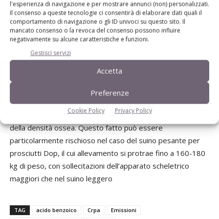
nell’alimentazione dei suini dal Regolamento
l'esperienza di navigazione e per mostrare annunci (non) personalizzati.
1138/2007/EC, è già stato provato come acidificante delle
Il consenso a queste tecnologie ci consentirà di elaborare dati quali il
comportamento di navigazione o gli ID univoci su questo sito. Il
urine con risultati incoraggianti in alcuni paesi europei.
mancato consenso o la revoca del consenso possono influire
Mancano tuttavia esperienze relativamente al suo impiego
negativamente su alcune caratteristiche e funzioni.
nell’allevamento del suino pesante, dove un suo utilizzo
Gestisci servizi
prolungato a tutto il ciclo di ingrasso può presentare alcune
Accetta
criticità.
In particolare si è visto che un effetto collaterale
Preferenze
dell’aggiunta di acido benzoico alla dieta è un aumento
Cookie Policy
Privacy Policy
dell’escrezione di calcio e fosforo, nonché una riduzione
della densità ossea. Questo fatto può essere
particolarmente rischioso nel caso del suino pesante per
prosciutti Dop, il cui allevamento si protrae fino a 160-180
kg di peso, con sollecitazioni dell’apparato scheletrico
maggiori che nel suino leggero
TAG
acido benzoico
Crpa
Emissioni