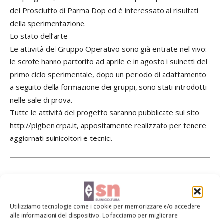
del Prosciutto di Parma Dop ed è interessato ai risultati
della sperimentazione.
Lo stato dell’arte
Le attività del Gruppo Operativo sono già entrate nel vivo:
le scrofe hanno partorito ad aprile e in agosto i suinetti del
primo ciclo sperimentale, dopo un periodo di adattamento
a seguito della formazione dei gruppi, sono stati introdotti
nelle sale di prova.
Tutte le attività del progetto saranno pubblicate sul sito
http://pigben.crpa.it, appositamente realizzato per tenere
aggiornati suinicoltori e tecnici.
Acido benzoico, pro e contro
Utilizziamo tecnologie come i cookie per memorizzare e/o accedere
L’utilizzo di acido benzoico, il cui uso è autorizzato
alle informazioni del dispositivo. Lo facciamo per migliorare