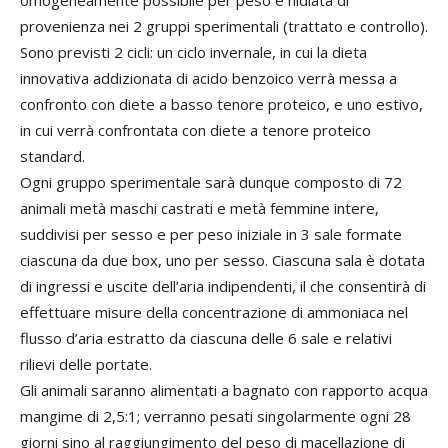
omogeneamente possibile per peso e nidiata di
provenienza nei 2 gruppi sperimentali (trattato e controllo).
Sono previsti 2 cicli: un ciclo invernale, in cui la dieta
innovativa addizionata di acido benzoico verrà messa a
confronto con diete a basso tenore proteico, e uno estivo,
in cui verrà confrontata con diete a tenore proteico
standard.
Ogni gruppo sperimentale sarà dunque composto di 72
animali metà maschi castrati e metà femmine intere,
suddivisi per sesso e per peso iniziale in 3 sale formate
ciascuna da due box, uno per sesso. Ciascuna sala è dotata
di ingressi e uscite dell’aria indipendenti, il che consentirà di
effettuare misure della concentrazione di ammoniaca nel
flusso d’aria estratto da ciascuna delle 6 sale e relativi
rilievi delle portate.
Gli animali saranno alimentati a bagnato con rapporto acqua
mangime di 2,5:1; verranno pesati singolarmente ogni 28
giorni sino al raggiungimento del peso di macellazione di