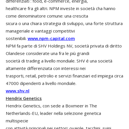
differenziati : food, e-commerce, energia,
healthcare fra gli altri. NPM investe in società cha hanno
come denominatore comune: una crescita
sicura o una chiara strategia di sviluppo, una forte struttura
manageriale e vantaggi competitivi
sostenibili.
www.npm-capital.com
NPM fa parte di SHV Holdings NV, società privata di diritto
Olandese considerate una fra le più grandi
società di trading a livello mondiale. SHV é una società
altamente differenziata con interessi nei
trasporti, retail, petrolio e servizi finanziari ed impiega circa
47000 dipendenti a livello mondiale.
www.shv.nl
Hendrix Genetics
Hendrix Genetics, con sede a Boxmeer in The
Netherlands-EU, leader nella selezione genetica
multispecie
con attività principali nei settori: ovaiole, tacchini, suini,