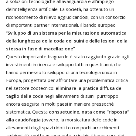
a soluzioni tecnologiche all’avanguardia e all’impiego
dell’intelligenza artificiale. La società, ha ottenuto un
riconoscimento di rilievo aggiudicandosi, con un consorzio
di importanti partner internazionali, il bando europeo
“
Sviluppo di un sistema per la misurazione automatica
della lunghezza della coda dei suini e delle lesioni della
stessa in fase di macellazione
”.
Questo importante traguardo è stato raggiunto grazie agli
investimenti in ricerca e sviluppo fatti in questi anni, che
hanno permesso lo sviluppo di una tecnologia unica in
Europa, progettata per affrontare una problematica critica
nel settore zootecnico:
eliminare la pratica diffusa del
taglio della coda
negli allevamenti di suini, purtroppo
ancora eseguita in molti paesi in maniera pressoché
sistematica. Questa
consuetudine, nata come “risposta”
alla caudofagia
(ovvero, la morsicatura delle code in
allevamenti dagli spazi ridotti o con pochi arricchimenti
ambientali), mette gravemente a rischio il benessere dei