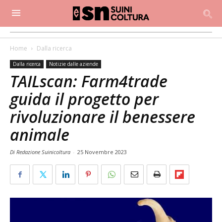
Home
Dalla ricerca
Dalla ricerca
Notizie dalle aziende
TAILscan: Farm4trade
guida il progetto per
rivoluzionare il benessere
animale
Di Redazione Suinicoltura
-
25 Novembre 2023