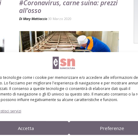
i
#Coronavirus, carne suina: prezzi
all’osso
Di
Mary Mattiaccio
30 Marzo 2020
mo tecnologie come i cookie per memorizzare e/o accedere alle informazioni de
vo. Lo facciamo per migliorare l'esperienza di navigazione e per mostrare annun
a
New4Rep, il progetto dedicato ai
zati. Il consenso a queste tecnologie ci consentirà di elaborare dati quali il
tecnici e agli allevatori di suini
ento di navigazione o gli ID univoci su questo sito. Il mancato consenso o la 
possono influire negativamente su alcune caratteristiche e funzioni.
Di
Mary Mattiaccio
11 Gennaio 2020
stisci servizi
Accetta
Preferenze