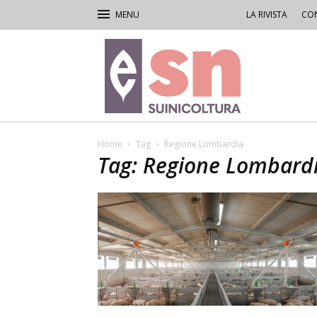
LA RIVISTA
CON
Rivista
di
Suinicoltura
Home
Tag
Regione Lombardia
Tag: Regione Lombard