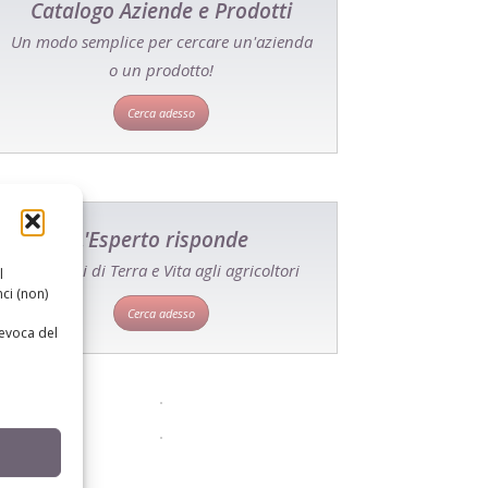
Catalogo Aziende e Prodotti
Un modo semplice per cercare un'azienda
o un prodotto!
Cerca adesso
L'Esperto risponde
I consigli di Terra e Vita agli agricoltori
l
ci (non)
Cerca adesso
revoca del