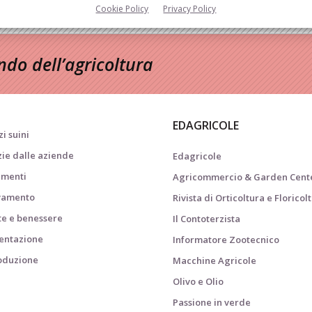
Cookie Policy
Privacy Policy
do dell’agricoltura
EDAGRICOLE
i suini
zie dalle aziende
Edagricole
menti
Agricommercio & Garden Cent
vamento
Rivista di Orticoltura e Floricol
te e benessere
Il Contoterzista
entazione
Informatore Zootecnico
oduzione
Macchine Agricole
i
Olivo e Olio
Passione in verde