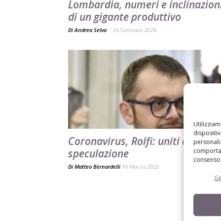
Lombardia, numeri e inclinazion
di un gigante produttivo
Di Andrea Selva
-
26 Gennaio 2026
Utilizzia
dispositi
Coronavirus, Rolfi: uniti contro l
personaliz
speculazione
comportam
consenso 
Di
Matteo Bernardelli
16 Marzo 2020
Ge