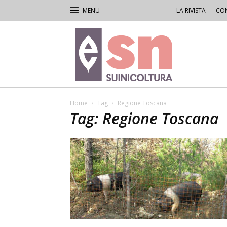
LA RIVISTA
CON
Rivista
di
Suinicoltura
Home
Tag
Regione Toscana
Tag: Regione Toscana