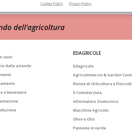
Cookie Policy
Privacy Policy
do dell’agricoltura
EDAGRICOLE
i suini
zie dalle aziende
Edagricole
menti
Agricommercio & Garden Cent
vamento
Rivista di Orticoltura e Floricol
te e benessere
Il Contoterzista
entazione
Informatore Zootecnico
oduzione
Macchine Agricole
i
Olivo e Olio
Passione in verde