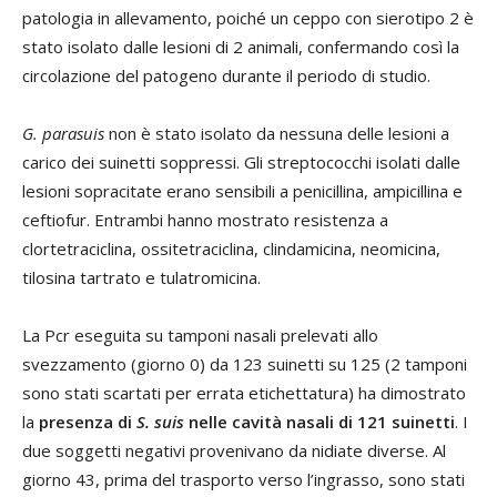
patologia in allevamento, poiché un ceppo con sierotipo 2 è
stato isolato dalle lesioni di 2 animali, confermando così la
circolazione del patogeno durante il periodo di studio.
G. parasuis
non è stato isolato da nessuna delle lesioni a
carico dei suinetti soppressi. Gli streptococchi isolati dalle
lesioni sopracitate erano sensibili a penicillina, ampicillina e
ceftiofur. Entrambi hanno mostrato resistenza a
clortetraciclina, ossitetraciclina, clindamicina, neomicina,
tilosina tartrato e tulatromicina.
La Pcr eseguita su tamponi nasali prelevati allo
svezzamento (giorno 0) da 123 suinetti su 125 (2 tamponi
sono stati scartati per errata etichettatura) ha dimostrato
la
presenza di
S. suis
nelle cavità nasali di 121 suinetti
. I
due soggetti negativi provenivano da nidiate diverse. Al
giorno 43, prima del trasporto verso l’ingrasso, sono stati