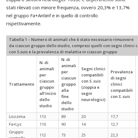
stati rilevati con minore frequenza, ovvero 20,3% e 13,7%
nel gruppo Fa+Antiinf e in quello di controllo
rispettivamente.
Tabella 1 – Numero di animali che è stato necessario rimuovere
da ciascun gruppo dello studio, compresi quelli con segni clinici 
con S.suis e la prevalenza di malattia in ciascun gruppo
N. di
N. di
animali
animali
Segni clinici
per
Prevalenza
per
compatibili
ciascun
di segni
ciascun
con
S. suis
Trattamento
gruppo
clinici
gruppo
(zoppia e
alla
compatibili
all’inizio
segni
fine
con
S. suis
dello
neurologici)
dello
studio
studio
Lisozima
113
89
20
17,7
Fa+Lys
110
90
14
12,7
Gruppo
112
73
25
22,3
controllo