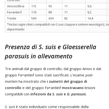
Amoxicillina
115
93
11
9,6
Fa+antiinf
119
89
11
9,2
Totale
569
434
82
14,4
*
Inclusi segni clinici compatibili con S.suis (zoppia e sintomi neurologici), to
deperimento
Presenza di S. suis e Glaesserella
parasuis in allevamento
Tre animali dal gruppo di controllo, dal gruppo Amox e dal
gruppo Fa+antiinf sono stati sacrificati. L’esame
post-
mortem
ha mostrato che
i suinetti del gruppo di
controllo
e del gruppo Fa+antiinf
mostravano
lesioni
compatibili con
infezioni da
S. suis
e
G. parasuis
.
S. suis
è stato individuato come responsabile della