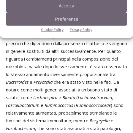
essenziale per la digestione dei vegetali nei suinetti
Accetta
durante il post-svezzamento. È stata inoltre notata una
Preferenze
tendenza alla riduzione nel tempo del genere
Lactobacillus
,
tale tendenza potrebbe essere dovuta ai cambiamenti di
Cookie Policy
Privacy Policy
alimentazione, poiché questi batteri sono colonizzatori
precoci che dipendono dalla presenza di lattosio e vengono
in genere sostituiti da altri successivamente. Per quanto
riguarda i cambiamenti principali nella composizione del
microbiota nasale dopo lo svezzamento, è stato osservato
lo stesso andamento inversamente proporzionale tra
Bacteroides
e
Prevotella
che era stato visto nelle feci. Da
notare come molti generi associati a un buono stato di
salute, come
Lachnospira
e
Blauta
(
Lachnospiraceae
),
Faecalibacterium
e
Ruminococcus
(
Ruminococcaceae
) sono
relativamente aumentati, probabilmente stimolando le
funzioni del sistema immunitario; mentre
Bergeyella
e
Fusobacterium
, che sono stati associati a stati patologici,