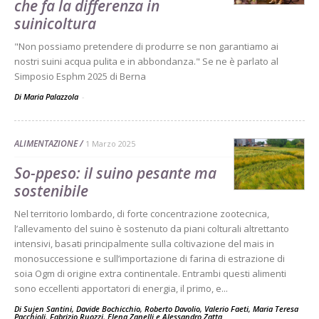
che fa la differenza in
suinicoltura
"Non possiamo pretendere di produrre se non garantiamo ai
nostri suini acqua pulita e in abbondanza." Se ne è parlato al
Simposio Esphm 2025 di Berna
Di Maria Palazzola
-
ALIMENTAZIONE
1 Marzo 2025
So-ppeso: il suino pesante ma
sostenibile
Nel territorio lombardo, di forte concentrazione zootecnica,
l’allevamento del suino è sostenuto da piani colturali altrettanto
intensivi, basati principalmente sulla coltivazione del mais in
monosuccessione e sull’importazione di farina di estrazione di
soia Ogm di origine extra continentale. Entrambi questi alimenti
sono eccellenti apportatori di energia, il primo, e...
Di
Sujen Santini
,
Davide Bochicchio
,
Roberto Davolio
,
Valerio Faeti
,
Maria Teresa
Pacchioli
,
Fabrizio Ruozzi
,
Elena Zanelli
e
Alessandro Zatta