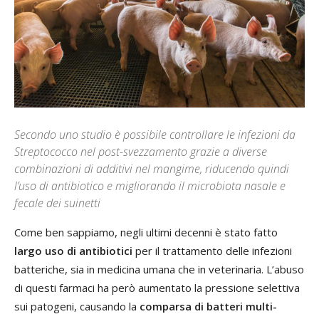
Secondo uno studio è possibile controllare le infezioni da
Streptococco nel post-svezzamento grazie a diverse
combinazioni di additivi nel mangime, riducendo quindi
l’uso di antibiotico e migliorando il microbiota nasale e
fecale dei suinetti
Come ben sappiamo, negli ultimi decenni è stato fatto
largo uso di antibiotici
per il trattamento delle infezioni
batteriche, sia in medicina umana che in veterinaria. L’abuso
di questi farmaci ha però aumentato la pressione selettiva
sui patogeni, causando la
comparsa di batteri multi-