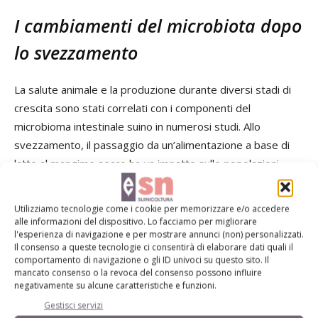
I cambiamenti del microbiota dopo
lo svezzamento
La salute animale e la produzione durante diversi stadi di
crescita sono stati correlati con i componenti del
microbioma intestinale suino in numerosi studi. Allo
svezzamento, il passaggio da un’alimentazione a base di
latte al mangime secco ha un impatto sulle popolazioni
batteriche del microbiota dei suinetti. Tra tutti i
cambiamenti osservati nella composizione del microbiota
Utilizziamo tecnologie come i cookie per memorizzare e/o accedere
nel tempo, i generi
Prevotella
e
Bacteroides
hanno mostrato
alle informazioni del dispositivo. Lo facciamo per migliorare
l'esperienza di navigazione e per mostrare annunci (non) personalizzati.
un comportamento opposto, il primo aumentando
Il consenso a queste tecnologie ci consentirà di elaborare dati quali il
dall’1,25% al 10,5% e il secondo diminuendo dal 18,3% allo
comportamento di navigazione o gli ID univoci su questo sito. Il
mancato consenso o la revoca del consenso possono influire
0,52%, come già riportato da Frese
et al.
(2015).
negativamente su alcune caratteristiche e funzioni.
Gestisci servizi
Il relativo incremento di
Prevotella
potrebbe essere