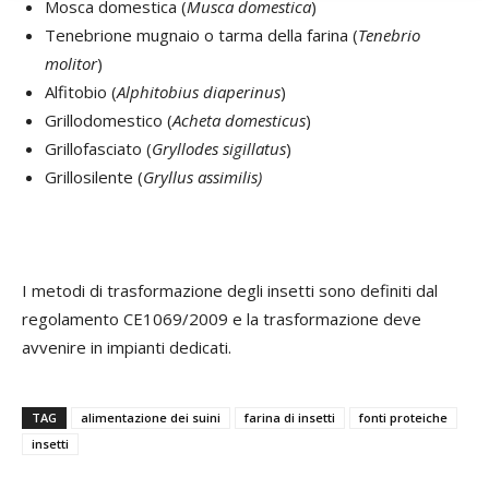
Mosca domestica (
Musca domestica
)
Tenebrione mugnaio o tarma della farina (
Tenebrio
molitor
)
Alfitobio (
Alphitobius diaperinus
)
Grillodomestico (
Acheta domesticus
)
Grillofasciato (
Gryllodes sigillatus
)
Grillosilente (
Gryllus assimilis)
I metodi di trasformazione degli insetti sono definiti dal
regolamento CE1069/2009 e la trasformazione deve
avvenire in impianti dedicati.
TAG
alimentazione dei suini
farina di insetti
fonti proteiche
insetti