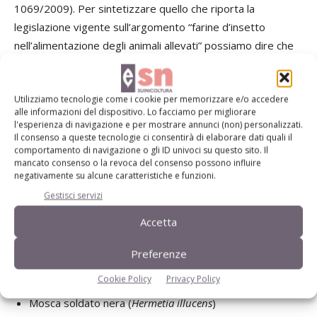
1069/2009). Per sintetizzare quello che riporta la
legislazione vigente sull’argomento “farine d’insetto
nell’alimentazione degli animali allevati” possiamo dire che
sono ammessi gli insetti vivi, congelati o secchi (o parti di
essi). Non sono invece ammesse le farine proteiche
Utilizziamo tecnologie come i cookie per memorizzare e/o accedere
derivate da insetti (Pat: Proteine animali trasformate), ma
alle informazioni del dispositivo. Lo facciamo per migliorare
gli oli da insetti si possono utilizzare per i non ruminanti.
l'esperienza di navigazione e per mostrare annunci (non) personalizzati.
Il consenso a queste tecnologie ci consentirà di elaborare dati quali il
comportamento di navigazione o gli ID univoci su questo sito. Il
Dal 2017 le Pat (cioè le farine proteiche d’insetto) sono
mancato consenso o la revoca del consenso possono influire
state però ammesse in acquacoltura e si sta attivamente
negativamente su alcune caratteristiche e funzioni.
discutendo per renderle utilizzabili in avicoltura e
Gestisci servizi
suinicoltura. Le specie di insetti di cui si ha già
Accetta
l’autorizzazione in acquacoltura sono sette:
Preferenze
Cookie Policy
Privacy Policy
Mosca soldato nera (
Hermetia illucens
)