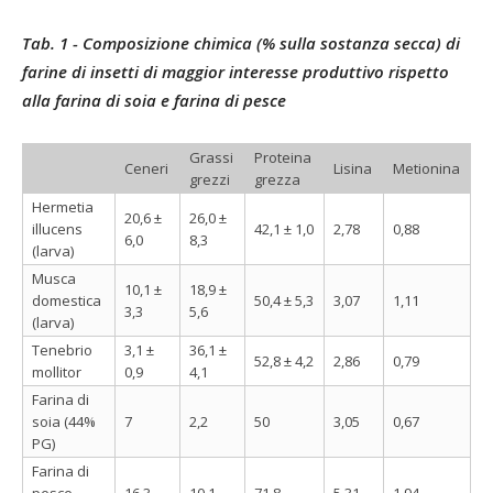
Tab. 1 - Composizione chimica (% sulla sostanza secca) di
farine di insetti di maggior interesse produttivo rispetto
alla farina di soia e farina di pesce
Grassi
Proteina
Ceneri
Lisina
Metionina
grezzi
grezza
Hermetia
20,6 ±
26,0 ±
illucens
42,1 ± 1,0
2,78
0,88
6,0
8,3
(larva)
Musca
10,1 ±
18,9 ±
domestica
50,4 ± 5,3
3,07
1,11
3,3
5,6
(larva)
Tenebrio
3,1 ±
36,1 ±
52,8 ± 4,2
2,86
0,79
mollitor
0,9
4,1
Farina di
soia (44%
7
2,2
50
3,05
0,67
PG)
Farina di
pesce
16,3
10,1
71,8
5,31
1,94