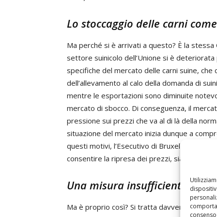
Lo stoccaggio delle carni come
Ma perché si è arrivati a questo? È la stess
settore suinicolo dell’Unione si è deteriorata 
specifiche del mercato delle carni suine, ch
dell’allevamento al calo della domanda di sui
mentre le esportazioni sono diminuite notevo
mercato di sbocco. Di conseguenza, il mercat
pressione sui prezzi che va al di là della normal
situazione del mercato inizia dunque a compro
questi motivi, l’Esecutivo di Bruxelles ha cons
consentire la ripresa dei prezzi, sia necessar
Utilizzia
Una misura insufficiente
dispositi
personaliz
comportam
Ma è proprio così? Si tratta davvero di una mi
consenso 