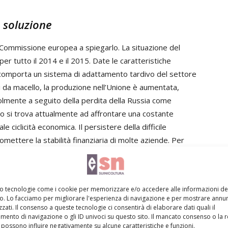
 soluzione
a Commissione europea a spiegarlo. La situazione del
per tutto il 2014 e il 2015. Date le caratteristiche
e comporta un sistema di adattamento tardivo del settore
ni da macello, la produzione nell’Unione è aumentata,
lmente a seguito della perdita della Russia come
o si trova attualmente ad affrontare una costante
e ciclicità economica. Il persistere della difficile
mettere la stabilità finanziaria di molte aziende. Per
iderato che, per ristabilire l’equilibrio del mercato e
io ritirare temporaneamente dall’offerta carni suine.
mo tecnologie come i cookie per memorizzare e/o accedere alle informazioni de
vo. Lo facciamo per migliorare l'esperienza di navigazione e per mostrare annun
zati. Il consenso a queste tecnologie ci consentirà di elaborare dati quali il
ento di navigazione o gli ID univoci su questo sito. Il mancato consenso o la 
sura efficace e sufficiente?
possono influire negativamente su alcune caratteristiche e funzioni.