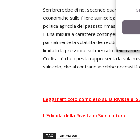
Sembrerebbe di no, secondo quanto dichiara G
Ge
economiche sulle filiere suinicole): «L’aiuto 
politica agricola del passato rimasti ancora a 
È una misura a carattere contingente che da 
parzialmente la volatilità dei redditi degli al
limitato la pressione sul mercato delle carni s
Crefis – è che questa rappresenta la sola mis
suinicolo, che al contrario avrebbe necessità di
Leggi l’articolo completo sulla Rivista di S
L’Edicola della Rivista di Suinicoltura
TAG
ammasso