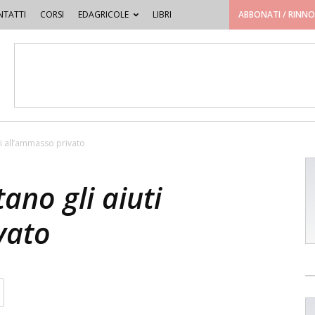
TATTI
CORSI
EDAGRICOLE
LIBRI
ABBONATI / RINN
uti all’ammasso privato
tano gli aiuti
vato