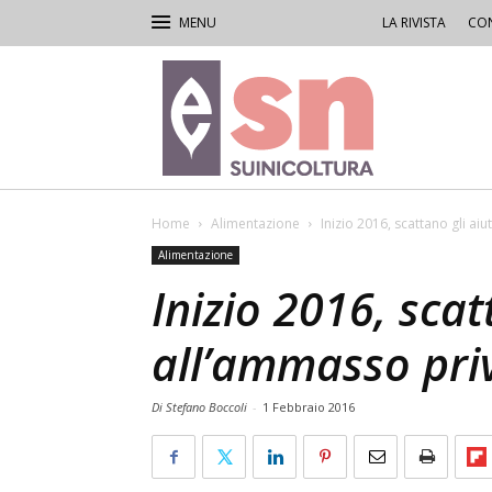
LA RIVISTA
CON
Rivista
di
Suinicoltura
Home
Alimentazione
Inizio 2016, scattano gli ai
Alimentazione
Inizio 2016, scat
all’ammasso pri
Di Stefano Boccoli
-
1 Febbraio 2016