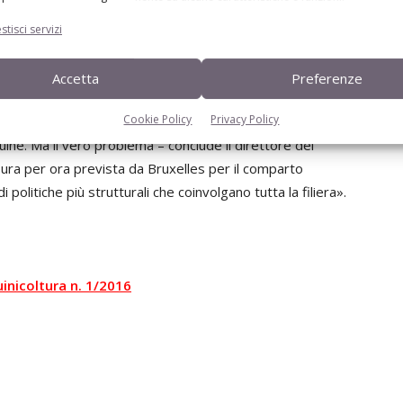
abriele Canali, direttore del Crefis (Centro ricerche
stisci servizi
all’ammasso privato è uno dei pochissimi strumenti della
disposizione per interventi sui mercati – spiega Canali -.
Accetta
Preferenze
sola potrà al massimo cercare di limitare molto
Cookie Policy
Privacy Policy
levatori. Lo strumento potrà ridurre in modo transitorio e
uine. Ma il vero problema – conclude il direttore del
ura per ora prevista da Bruxelles per il comparto
 politiche più strutturali che coinvolgano tutta la filiera».
uinicoltura n. 1/2016