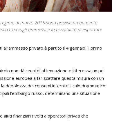
l regime di marzo 2015 sono previsti un aumento
esco tra i tagli ammessi e la possibilità di esportare
ti all’ammasso privato è partito il 4 gennaio, il primo
nicolo non dà cenni di attenuazione e interessa un po’
ommissione europea a far scattare questa misura con un
 la debolezza dei consumi interni e il calo drammatico
ncipali l’embargo russo, determinano una situazione
aiuti finanziari rivolti a operatori privati che