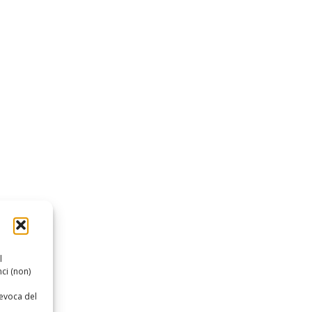
l
ci (non)
revoca del