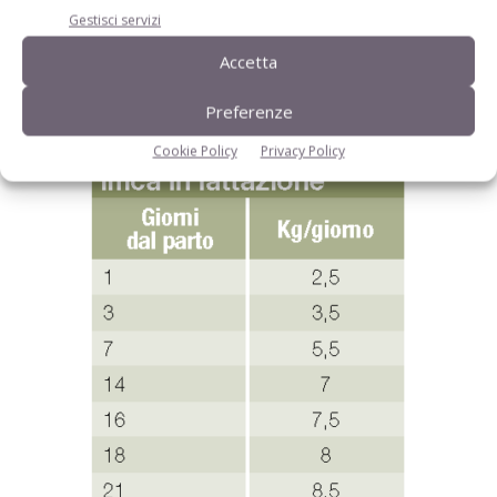
Gestisci servizi
Gestione della scrofa in lattazione
Accetta
Preferenze
Cookie Policy
Privacy Policy