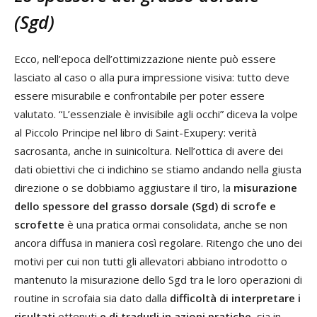
(Sgd)
Ecco, nell’epoca dell’ottimizzazione niente può essere
lasciato al caso o alla pura impressione visiva: tutto deve
essere misurabile e confrontabile per poter essere
valutato. “L’essenziale è invisibile agli occhi” diceva la volpe
al Piccolo Principe nel libro di Saint-Exupery: verità
sacrosanta, anche in suinicoltura. Nell’ottica di avere dei
dati obiettivi che ci indichino se stiamo andando nella giusta
direzione o se dobbiamo aggiustare il tiro, la
misurazione
dello spessore del grasso dorsale (Sgd) di scrofe e
scrofette
è una pratica ormai consolidata, anche se non
ancora diffusa in maniera così regolare. Ritengo che uno dei
motivi per cui non tutti gli allevatori abbiano introdotto o
mantenuto la misurazione dello Sgd tra le loro operazioni di
routine in scrofaia sia dato dalla
difficoltà di interpretare i
risultati
ottenuti
e di tradurli in azioni pratiche
, sia in