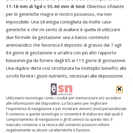
17-18 mm di Sgd
e
55-60 mm di Smd
. Obiettivo sfidante
per le genetiche magre in nostro possesso, ma non
impossibile. Una strategia consigliata da molte case
genetiche e che mi sento di avallare è quella di utilizzare
due formule da gestazione: una a basso contenuto
aminoacidico che favorisca il deposito di grasso dai 7 agli
84 giorni di gestazione e un’altra con più alto rapporto
lisina:energia da fornire dagli 85 ai 115 giorni di gestazione.
Una duplice dieta così strutturata ha molteplici benefici: alla
scrofa fornirà i giusti nutrients, necessari alla deposizione
di riserve da mobilitare durante la futura lattazione, limiterà
le lesioni alle spalle in sala parto, ne allungherà la carriera
Utilizziamo tecnologie come i cookie per memorizzare e/o accedere
produttiva e la manterrà più calma durante tutto il ciclo
alle informazioni del dispositivo. Lo facciamo per migliorare
riproduttivo; ai suinetti garantirà un maggior peso alla
l'esperienza di navigazione e per mostrare annunci (non) personalizzati.
nascita e una maggior ingestione di latte; all’allevatore
Il consenso a queste tecnologie ci consentirà di elaborare dati quali il
comportamento di navigazione o gli ID univoci su questo sito. Il
consentirà di non sovralimentare le scrofe inutilmente e di
mancato consenso o la revoca del consenso possono influire
ridurre il costo alimentare annuale.
negativamente su alcune caratteristiche e funzioni.