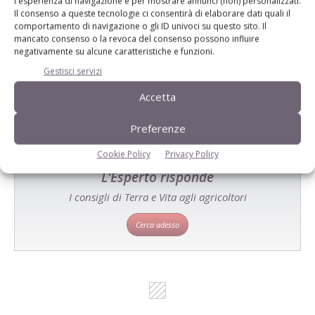
l'esperienza di navigazione e per mostrare annunci (non) personalizzati.
Il consenso a queste tecnologie ci consentirà di elaborare dati quali il
comportamento di navigazione o gli ID univoci su questo sito. Il
Catalogo Aziende e Prodotti
mancato consenso o la revoca del consenso possono influire
Un modo semplice per cercare un'azienda o un
negativamente su alcune caratteristiche e funzioni.
prodotto!
Gestisci servizi
Accetta
Cerca adesso
Preferenze
Cookie Policy
Privacy Policy
L'Esperto risponde
I consigli di Terra e Vita agli agricoltori
Cerca adesso