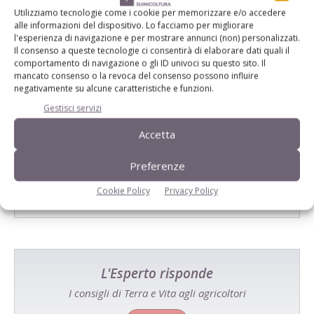
Utilizziamo tecnologie come i cookie per memorizzare e/o accedere
alle informazioni del dispositivo. Lo facciamo per migliorare
l'esperienza di navigazione e per mostrare annunci (non) personalizzati.
Il consenso a queste tecnologie ci consentirà di elaborare dati quali il
comportamento di navigazione o gli ID univoci su questo sito. Il
mancato consenso o la revoca del consenso possono influire
negativamente su alcune caratteristiche e funzioni.
Gestisci servizi
Catalogo Aziende e Prodotti
Accetta
Un modo semplice per cercare un'azienda o un
prodotto!
Preferenze
Cookie Policy
Privacy Policy
Cerca adesso
L'Esperto risponde
I consigli di Terra e Vita agli agricoltori