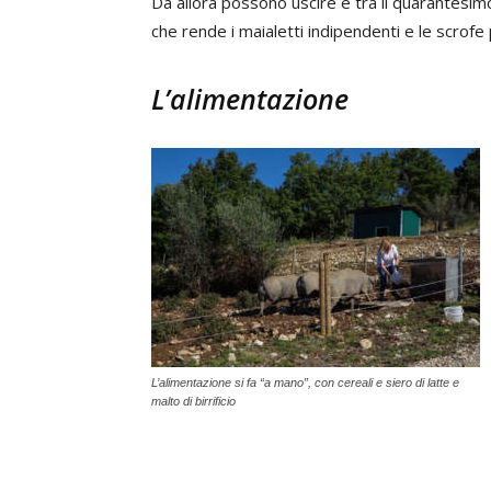
Da allora possono uscire e tra il quarantesi
che rende i maialetti indipendenti e le scrof
L’alimentazione
L’alimentazione si fa “a mano”, con cereali e siero di latte e
malto di birrificio