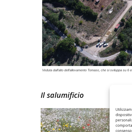
Veduta dall’alto dell’allevamento Tomaso, che si sviluppa su 6 ett
Il salumificio
Utilizzia
La sto
dispositi
Eugeni
personaliz
è il n
comportam
consenso 