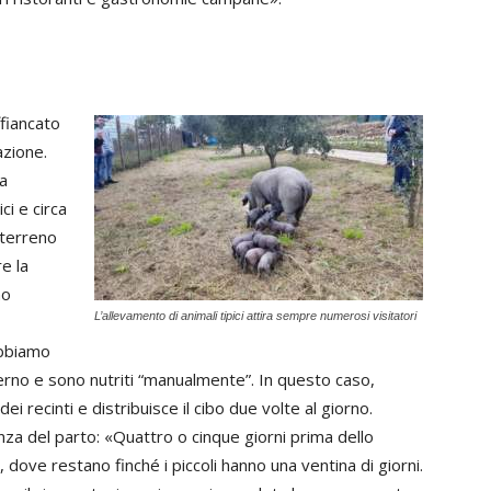
fiancato
azione.
a
ci e circa
 terreno
re la
no
L’allevamento di animali tipici attira sempre numerosi visitatori
abbiamo
terno e sono nutriti “manualmente”. In questo caso,
i recinti e distribuisce il cibo due volte al giorno.
nza del parto: «Quattro o cinque giorni prima dello
ove restano finché i piccoli hanno una ventina di giorni.