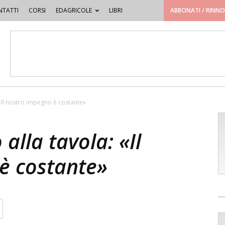
TATTI
CORSI
EDAGRICOLE
LIBRI
ABBONATI / RINN
 «Il nostro impegno è costante»
alla tavola: «Il
è costante»