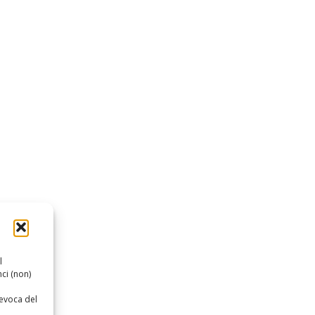
l
ci (non)
revoca del