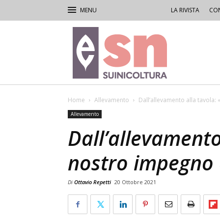
LA RIVISTA
CON
Rivista
di
Suinicoltura
Home
Allevamento
Dall’allevamento alla tavola:
Allevamento
Dall’allevamento 
nostro impegno 
Di
Ottavio Repetti
20 Ottobre 2021