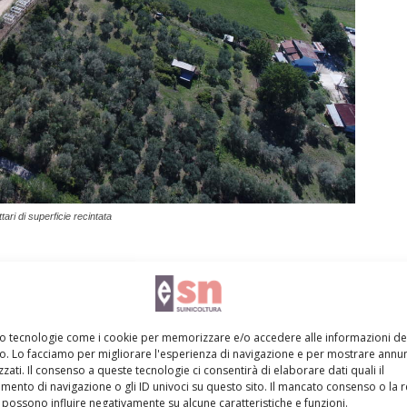
ari di superficie recintata
mo tecnologie come i cookie per memorizzare e/o accedere alle informazioni de
ria del salumificio Tomaso risale al lontano 1962, quando
vo. Lo facciamo per migliorare l'esperienza di navigazione e per mostrare annun
o Tomaso apre l’attività di trasformazione di suini. Oggi
zati. Il consenso a queste tecnologie ci consentirà di elaborare dati quali il
ipote, Eugenio anch’esso, di nome, a portarla avanti,
ento di navigazione o gli ID univoci su questo sito. Il mancato consenso o la 
possono influire negativamente su alcune caratteristiche e funzioni.