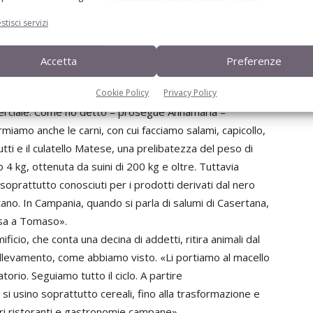
e alla moglie Annamaria e alla madre Aurelia. «In
o facevamo trasformazione del classico suino bianco,
stisci servizi
tà che continua tutt’ora. Tuttavia nel 2000 iniziammo a
re le carni di suino nero casertano, che ai tempi era
Accetta
Preferenze
amente estinto. Con il tempo e la pazienza il settore è
Cookie Policy
Privacy Policy
uto, tanto che oggi è il nostro principale ambito
rciale. Come ho detto – prosegue Annamaria –
rmiamo anche le carni, con cui facciamo salami, capicollo,
utti e il culatello Matese, una prelibatezza del peso di
 4 kg, ottenuta da suini di 200 kg e oltre. Tuttavia
soprattutto conosciuti per i prodotti derivati dal nero
ano. In Campania, quando si parla di salumi di Casertana,
sa a Tomaso».
mificio, che conta una decina di addetti, ritira animali dal
io allevamento, come abbiamo visto. «Li portiamo al macello
atorio. Seguiamo tutto il ciclo. A partire
 si usino soprattutto cereali, fino alla trasformazione e
ori ristoranti e gastronomie campane».