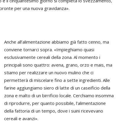
mo e il cinquantesimo giorno si completa lo svezzamento,
e pronte per una nuova gravidanza».
Anche all’alimentazione abbiamo già fatto cenno, ma
conviene tornarci sopra. «Impieghiamo quasi
esclusivamente cereali della zona. Al momento i
principali sono quattro: avena, grano, orzo e mais, ma
stiamo per realizzare un nuovo mulino che ci
permetterà di miscelare fino a sette ingredienti. Alle
farine aggiungiamo siero di latte di un caseificio della
zona e malto di un birrificio locale. Cerchiamo insomma
di riprodurre, per quanto possibile, l’alimentazione
della fattoria di un tempo, dove i suini ricevevano
cereali e avanzi».