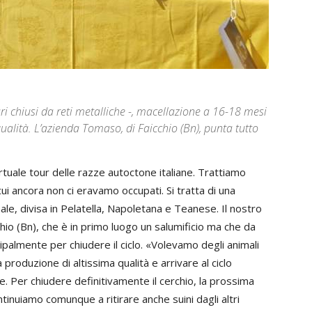
tari chiusi da reti metalliche -, macellazione a 16-18 mesi
qualità. L’azienda Tomaso, di Faicchio (Bn), punta tutto
uale tour delle razze autoctone italiane. Trattiamo
 cui ancora non ci eravamo occupati. Si tratta di una
nale, divisa in Pelatella, Napoletana e Teanese. Il nostro
hio (Bn), che è in primo luogo un salumificio ma che da
ncipalmente per chiudere il ciclo. «Volevamo degli animali
 produzione di altissima qualità e arrivare al ciclo
e. Per chiudere definitivamente il cerchio, la prossima
tinuiamo comunque a ritirare anche suini dagli altri