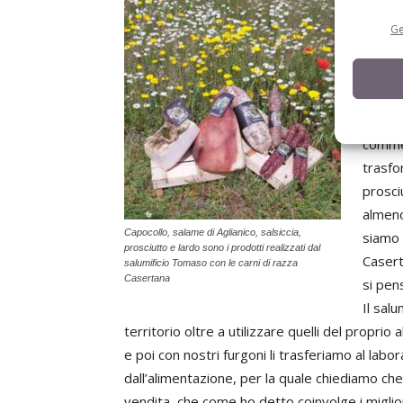
assiem
passat
Ge
attivi
lavora
pratic
cresci
comme
trasfo
prosci
almeno
Capocollo, salame di Aglianico, salsiccia,
siamo 
prosciutto e lardo sono i prodotti realizzati dal
Casert
salumificio Tomaso con le carni di razza
Casertana
si pen
Il salu
territorio oltre a utilizzare quelli del propr
e poi con nostri furgoni li trasferiamo al labor
dall’alimentazione, per la quale chiediamo che
vendita, che come ho detto coinvolge i migli