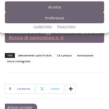
solari installati sul tetto.
Accetta
Preferenze
Cookie Policy
Privacy Policy
Sei abbonato? Leggi l'articolo completo su
Rivista di suinicoltura n. 4
TAG
allevamento suini hi tech
Cà Lumaco
innovazione
mora romagnola
Facebook
Twitter
Articoli correlati