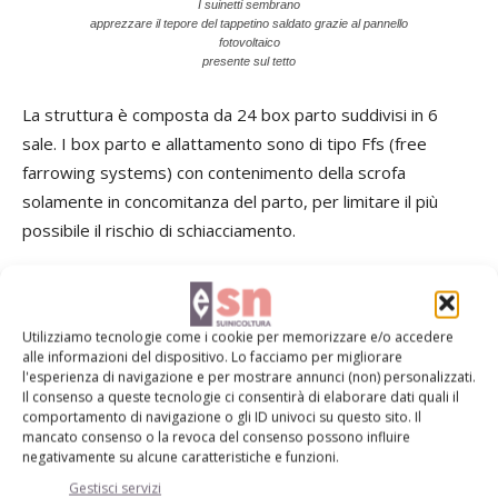
I suinetti sembrano
apprezzare il tepore del tappetino saldato grazie al pannello
fotovoltaico
presente sul tetto
La struttura è composta da 24 box parto suddivisi in 6
sale. I box parto e allattamento sono di tipo Ffs (free
farrowing systems) con contenimento della scrofa
solamente in concomitanza del parto, per limitare il più
possibile il rischio di schiacciamento.
Dopo il parto le pareti laterali del box vengono allargate in
modo tale da garantire maggiore libertà di movimento alla
Utilizziamo tecnologie come i cookie per memorizzare e/o accedere
scrofa.
alle informazioni del dispositivo. Lo facciamo per migliorare
l'esperienza di navigazione e per mostrare annunci (non) personalizzati.
Il consenso a queste tecnologie ci consentirà di elaborare dati quali il
In alternativa alle classiche lampade, i suinetti usufruiscono
comportamento di navigazione o gli ID univoci su questo sito. Il
di un sistema di riscaldamento a pavimento allocato nella
mancato consenso o la revoca del consenso possono influire
negativamente su alcune caratteristiche e funzioni.
zona del nido e costituito da un tappetino scaldato
Gestisci servizi
attraverso ricircolo di acqua calda generata dai pannelli