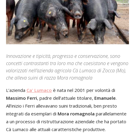
Innovazione e tipicità, progresso e conservazione, sono
concetti contrastanti tra loro ma che coesistono e vengono
valorizzati nell’azienda agricola Cà Lumaco di Zocca (Mo),
che alleva suini di razza Mora romagnola
L’azienda
Ca' Lumaco
è nata nel 2001 per volontà di
Massimo Ferri
, padre dell’attuale titolare,
Emanuele
.
All’inizio i Ferri allevavano suini tradizionali, ben presto
integrati da esemplari di
Mora romagnola
parallelamente
a un processo di ristrutturazione aziendale che ha portato
Cà Lumaco alle attuali caratteristiche produttive.