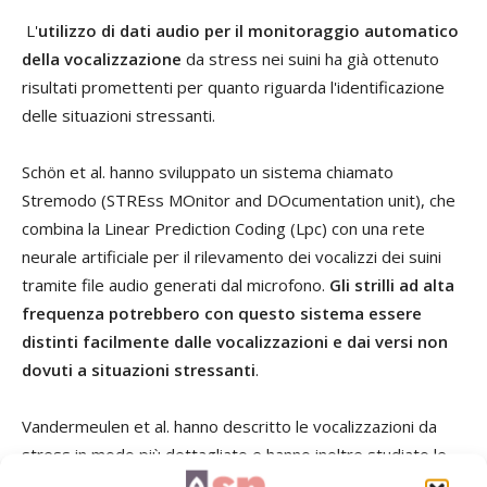
L'
utilizzo di dati audio per il monitoraggio automatico
della vocalizzazione
da stress nei suini ha già ottenuto
risultati promettenti per quanto riguarda l'identificazione
delle situazioni stressanti.
Schön et al. hanno sviluppato un sistema chiamato
Stremodo (STREss MOnitor and DOcumentation unit), che
combina la Linear Prediction Coding (Lpc) con una rete
neurale artificiale per il rilevamento dei vocalizzi dei suini
tramite file audio generati dal microfono.
Gli strilli ad alta
frequenza potrebbero con questo sistema essere
distinti facilmente dalle vocalizzazioni e dai versi non
dovuti a situazioni stressanti
.
Vandermeulen et al. hanno descritto le vocalizzazioni da
stress in modo più dettagliato e hanno inoltre studiato le
caratteristiche sonore che definiscono lo strillo di un