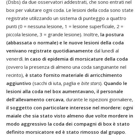
(Dsbs) da due osservatori addestrati, che sono entrati nel
box per valutare ogni coda. Le lesioni della coda sono state
registrate utilizzando un sistema di punteggio a quattro
punti (0 = nessuna lesione, 1 = lesione superficiale, 2 =
piccola lesione, 3 = grande lesione). Inoltre,
la postura
(abbassata o normale) e le nuove lesioni della coda
venivano registrate quotidianamente
dal lunedì al
venerdì.
In caso di epidemia di morsicature della coda
(ovvero la presenza di almeno una coda sanguinante nel
recinto),
è stato fornito materiale di arricchimento
aggiuntivo
(sacchi di iuta, paglia e
bite stars
).
Quando le
lesioni alla coda nel box aumentavano, il personale
dell'allevamento cercava
, durante le ispezioni giornaliere,
il soggetto con particolare interesse nel mordere: ogni
maiale che sia stato visto almeno due volte mordere in
modo aggressivo la coda dei compagni di box è stato
definito morsicatore ed è stato rimosso dal gruppo
.