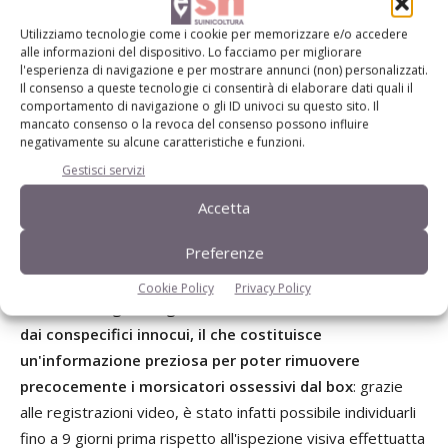
maiale: parametri legati a durata e spettro sonoro dei
Utilizziamo tecnologie come i cookie per memorizzare e/o accedere
vocalizzi sono stati utilizzati per mettere a punto un
alle informazioni del dispositivo. Lo facciamo per migliorare
l'esperienza di navigazione e per mostrare annunci (non) personalizzati.
algoritmo per il rilevamento automatico degli strilli.
Il consenso a queste tecnologie ci consentirà di elaborare dati quali il
Nonostante, a causa dell'utilizzo di microfoni senza
comportamento di navigazione o gli ID univoci su questo sito. Il
telecamera nei due studi sopra menzionati, non si stato
mancato consenso o la revoca del consenso possono influire
negativamente su alcune caratteristiche e funzioni.
possibile attribuire una causa agli strilli rilevati, essi
Gestisci servizi
confermano comunque che i vocalizzi dei suini possono
essere chiaramente identificati nei dati sonori e che è
Accetta
possibile un monitoraggio automatico di quelli causati da
Preferenze
eventi stressanti. Heseker et al. hanno inoltre dimostrato
che
l’uso aggiuntivo di videocamere è assai utile per
Cookie Policy
Privacy Policy
valutare l’origine degli strilli e identificare i morsicatori
dai conspecifici innocui, il che costituisce
un'informazione preziosa per poter rimuovere
precocemente i morsicatori ossessivi dal box
: grazie
alle registrazioni video, è stato infatti possibile individuarli
fino a 9 giorni prima rispetto all'ispezione visiva effettuatta