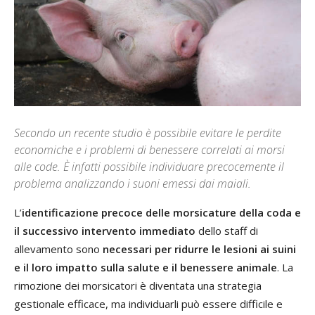
Secondo un recente studio è possibile evitare le perdite
economiche e i problemi di benessere correlati ai morsi
alle code. È infatti possibile individuare precocemente il
problema analizzando i suoni emessi dai maiali.
L’
identificazione precoce delle morsicature della coda e
il successivo intervento immediato
dello staff di
allevamento sono
necessari per ridurre le lesioni ai suini
e il loro impatto sulla salute e il benessere animale
. La
rimozione dei morsicatori è diventata una strategia
gestionale efficace, ma individuarli può essere difficile e