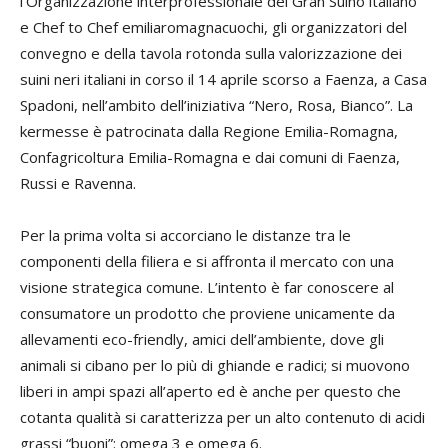
l’Organizzazione interprofessionale del Gran Suino italiano
e Chef to Chef emiliaromagnacuochi, gli organizzatori del
convegno e della tavola rotonda sulla valorizzazione dei
suini neri italiani in corso il 14 aprile scorso a Faenza, a Casa
Spadoni, nell’ambito dell’iniziativa “Nero, Rosa, Bianco”. La
kermesse è patrocinata dalla Regione Emilia-Romagna,
Confagricoltura Emilia-Romagna e dai comuni di Faenza,
Russi e Ravenna.
Per la prima volta si accorciano le distanze tra le
componenti della filiera e si affronta il mercato con una
visione strategica comune. L’intento è far conoscere al
consumatore un prodotto che proviene unicamente da
allevamenti eco-friendly, amici dell’ambiente, dove gli
animali si cibano per lo più di ghiande e radici; si muovono
liberi in ampi spazi all’aperto ed è anche per questo che
cotanta qualità si caratterizza per un alto contenuto di acidi
grassi “buoni”: omega 3 e omega 6.