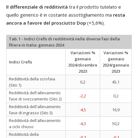
Il differenziale di redditività
tra il prodotto tutelato e
quello generico è in costante assottigliamento ma
resta
ancora a favore del prosciutto Dop
(+5,6%).
Tab. 1 - Indici Crefis di redditività nelle diverse fasi della
filiera in Italia: gennaio 2024
Variazioni %
Variazioni %
gennaio
gennaio
Indici Crefis
2024/dicembre
2024/gennaio
2023
2023
Redditività della scrofaia
0,2
45,1
(Sito 1)
Redditività dell'allevamento
-2,2
0,2
fase di svezzamento (Sito 2)
Redditività dell'allevamento
-4,5
16,9
fase di ingrasso (Sito 3)
Redditività dell'allevamento
-4,3
50,2
a ciclo chiuso
Redditività della
-0,7
-0,1