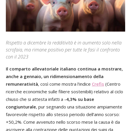
Rispetto a dicembre la redditività è in aumento solo nella
scrofaia, ma rimane positivo per tutte le fasi il confronto
con il 2023
Il comparto allevatoriale italiano continua a mostrare,
anche a gennaio, un ridimensionamento della
remuneratività
, così come mostra l’indice
Crefis
(Centro
ricerche economiche sulle filiere sostenibili) relativo al ciclo
chiuso che si attesta infatti a
-4,3% su base
congiunturale
, pur segnando una situazione ampiamente
favorevole rispetto allo stesso periodo dell’anno scorso:
+50,2%. Come avvenuto nello scorso mese la causa è da
ascrivere alla contrazione delle quotazioni dei suini da