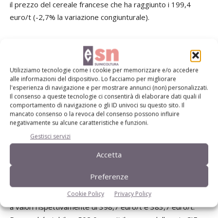
il prezzo del cereale francese che ha raggiunto i 199,4
euro/t (-2,7% la variazione congiunturale).
Un calo
(-4,1%)
ha interessato anche il prezzo del mais
USA,
scambiato a 158,5 euro/t. Gli attuali livelli di prezzo
restano ben al di sotto di quelli fatti registrare a gennaio
Utilizziamo tecnologie come i cookie per memorizzare e/o accedere
alle informazioni del dispositivo. Lo facciamo per migliorare
dello scorso anno, con variazioni tra il -31% e -35%.
l'esperienza di navigazione e per mostrare annunci (non) personalizzati.
Il consenso a queste tecnologie ci consentirà di elaborare dati quali il
In ripresa i prezzi della soia nazionale sulla piazza di
comportamento di navigazione o gli ID univoci su questo sito. Il
mancato consenso o la revoca del consenso possono influire
Milano
dove, a gennaio,
ha raggiunto i 480,7 euro/t
negativamente su alcune caratteristiche e funzioni.
(+1,3% rispetto a dicembre), mentre
il prezzo della soia
Gestisci servizi
estera è rimasto pressoché stabile
a 499,9 euro/t
Accetta
(-0,02%).
Preferenze
In deciso calo
, invece,
i prezzi della soia americana
(-6,1%)
e di quella brasiliana
(-11,5%), che si sono fermati
Cookie Policy
Privacy Policy
a valori rispettivamente di 398,7 euro/t e 383,7 euro/t.