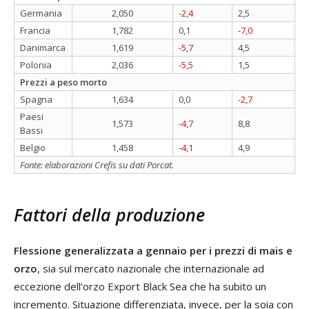
Germania
2,050
-2,4
2,5
Francia
1,782
0,1
-7,0
Danimarca
1,619
-5,7
4,5
Polonia
2,036
-5,5
1,5
Prezzi a peso morto
Spagna
1,634
0,0
-2,7
Paesi
1,573
-4,7
8,8
Bassi
Belgio
1,458
-4,1
4,9
Fonte: elaborazioni Crefis su dati Porcat.
Fattori della produzione
Flessione generalizzata a gennaio per i prezzi di mais e
orzo
, sia sul mercato nazionale che internazionale ad
eccezione dell’orzo Export Black Sea che ha subito un
incremento. Situazione differenziata, invece, per la soia con