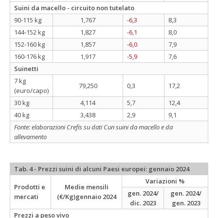
Suini da macello - circuito non tutelato
90-115 kg
1,767
-6,3
8,3
144-152 kg
1,827
-6,1
8,0
152-160 kg
1,857
-6,0
7,9
160-176 kg
1,917
-5,9
7,6
Suinetti
7 kg
79,250
0,3
17,2
(euro/capo)
30 kg
4,114
5,7
12,4
40 kg
3,438
2,9
9,1
Fonte: elaborazioni Crefis su dati Cun suini da macello e da
allevamento
Tab. 4 - Prezzi suini di alcuni Paesi europei: gennaio 2024
Variazioni %
Prodotti e
Medie mensili
gen. 2024/
gen. 2024/
mercati
(€/Kg)gennaio 2024
dic. 2023
gen. 2023
Prezzi a peso vivo