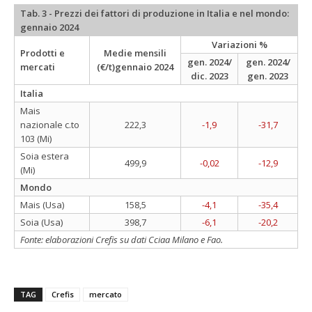
Tab. 3 - Prezzi dei fattori di produzione in Italia e nel mondo:
gennaio 2024
Variazioni %
Prodotti e
Medie mensili
gen. 2024/
gen. 2024/
mercati
(€/t)gennaio 2024
dic. 2023
gen. 2023
Italia
Mais
nazionale c.to
222,3
-1,9
-31,7
103 (Mi)
Soia estera
499,9
-0,02
-12,9
(Mi)
Mondo
Mais (Usa)
158,5
-4,1
-35,4
Soia (Usa)
398,7
-6,1
-20,2
Fonte: elaborazioni Crefis su dati Cciaa Milano e Fao.
TAG
Crefis
mercato