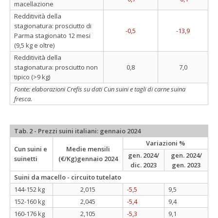
macellazione
Redditività della
stagionatura: prosciutto di
-0,5
-13,9
Parma stagionato 12 mesi
(9,5 kg e oltre)
Redditività della
stagionatura: prosciutto non
0,8
7,0
tipico (>9 kg)
Fonte: elaborazioni Crefis su dati Cun suini e tagli di carne suina
fresca.
Tab. 2 - Prezzi suini italiani: gennaio 2024
Variazioni %
Cun suini e
Medie mensili
gen. 2024/
gen. 2024/
suinetti
(€/Kg)gennaio 2024
dic. 2023
gen. 2023
Suini da macello - circuito tutelato
144-152 kg
2,015
-5,5
9,5
152-160 kg
2,045
-5,4
9,4
160-176 kg
2,105
-5,3
9,1