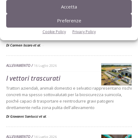
contro la Psa
Accetta
Contro un virus infido e stabile, non serve cercare un prodotto
Preferenze
specifico ma un disinfettante con azione virucida generale
regolarmente registrato. Le operazioni di pulizia e asciugatura
Cookie Policy
Privacy Policy
determinano la reale efficacia del protocollo
Di Carmen Iscaro et al.
-
ALLEVAMENTO
16 Luglio 2026
I vettori trascurati
Trattori aziendali, animali domestici e selvatici rappresentano rischi
concreti ma spesso sottovalutati per la biosicurezza suinicola,
poiché capaci di trasportare e reintrodurre gravi patogeni
direttamente nella zona pulita dell'allevamento
Di Giovanni Santucci et al.
-
ALLEVAMENTO
14 Luglio 2026