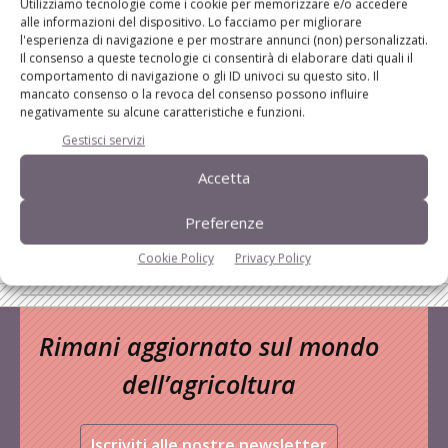
L'Esperto risponde
Utilizziamo tecnologie come i cookie per memorizzare e/o accedere
alle informazioni del dispositivo. Lo facciamo per migliorare
I consigli di Terra e Vita agli agricoltori
l'esperienza di navigazione e per mostrare annunci (non) personalizzati.
Il consenso a queste tecnologie ci consentirà di elaborare dati quali il
Cerca adesso
comportamento di navigazione o gli ID univoci su questo sito. Il
mancato consenso o la revoca del consenso possono influire
negativamente su alcune caratteristiche e funzioni.
Gestisci servizi
Accetta
Preferenze
Cookie Policy
Privacy Policy
Rimani aggiornato sul mondo
dell’agricoltura
Iscriviti alle nostre newsletter