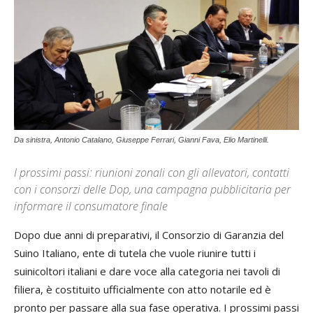
Da sinistra, Antonio Catalano, Giuseppe Ferrari, Gianni Fava, Elio Martinelli.
I prossimi passi: riunioni zonali con gli allevatori, contatti
con i consorzi delle Dop, una campagna pubblicitaria per
informare il consumatore finale
Dopo due anni di preparativi, il Consorzio di Garanzia del
Suino Italiano, ente di tutela che vuole riunire tutti i
suinicoltori italiani e dare voce alla categoria nei tavoli di
filiera, è costituito ufficialmente con atto notarile ed è
pronto per passare alla sua fase operativa. I prossimi passi