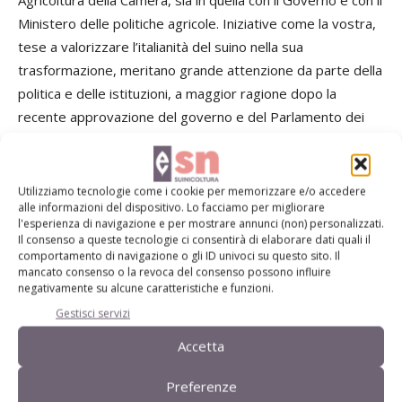
Ministero delle politiche agricole. Iniziative come la vostra,
tese a valorizzare l’italianità del suino nella sua
trasformazione, meritano grande attenzione da parte della
politica e delle istituzioni, a maggior ragione dopo la
recente approvazione del governo e del Parlamento dei
provvedimenti che hanno avuto l’obiettivo di rilanciare il
made in Italy attraverso l’introduzione dell’etichettatura
della carta d’identità del prodotto».
Utilizziamo tecnologie come i cookie per memorizzare e/o accedere
alle informazioni del dispositivo. Lo facciamo per migliorare
l'esperienza di navigazione e per mostrare annunci (non) personalizzati.
Lorenzo Fontanesi, Opas: perplessità
Il consenso a queste tecnologie ci consentirà di elaborare dati quali il
comportamento di navigazione o gli ID univoci su questo sito. Il
sull’adesione
mancato consenso o la revoca del consenso possono influire
negativamente su alcune caratteristiche e funzioni.
Da Lorenzo Fontanesi, vicepresidente di Opas, che ha dato
Gestisci servizi
il proprio appoggio al progetto, è giunto l’invito a scegliere
Accetta
la via non della mediazione, ma della decisione: «L’iniziativa
è valida perché quello che riguarda la valorizzazione degli
Preferenze
altri tagli è un problema che ci trasciniamo da tempo.