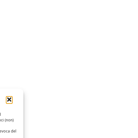
l
ci (non)
revoca del