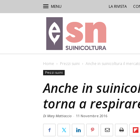
LA RIVISTA
CON
Rivista
di
Suinicoltura
Home
Prezzi suini
Anche in suinicoltura il mercat
Prezzi suini
Anche in suinico
torna a respirar
Di Mary Mattiaccio
-
11 Novembre 2016