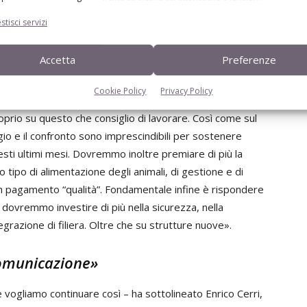
zzazione degli accreditamenti nei confronti di alcune
stisci servizi
scicolare, verranno declassate dalla lista dell’Oie».
Accetta
Preferenze
nze con altri Paesi»
Cookie Policy
Privacy Policy
i costi di produzione sono notevoli – ha affermato Elio
oprio su questo che consiglio di lavorare. Così come sul
gio e il confronto sono imprescindibili per sostenere
esti ultimi mesi. Dovremmo inoltre premiare di più la
tipo di alimentazione degli animali, di gestione e di
n pagamento “qualità”. Fondamentale infine è rispondere
dovremmo investire di più nella sicurezza, nella
egrazione di filiera. Oltre che su strutture nuove».
comunicazione»
 vogliamo continuare così – ha sottolineato Enrico Cerri,