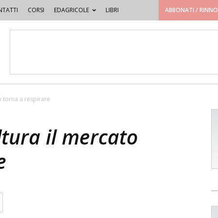
TATTI
CORSI
EDAGRICOLE
LIBRI
ABBONATI / RINN
o torna a respirare
ltura il mercato
e