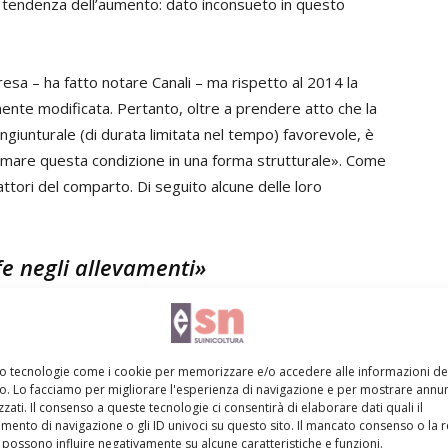
a tendenza dell’aumento: dato inconsueto in questo
presa – ha fatto notare Canali – ma rispetto al 2014 la
ente modificata. Pertanto, oltre a prendere atto che la
ongiunturale (di durata limitata nel tempo) favorevole, è
rmare questa condizione in una forma strutturale». Come
attori del comparto. Di seguito alcune delle loro
e negli allevamenti»
i dati strutturali – ha dichiarato Riccardo Crotti,
vatori di Cremona - è re-immettere dentro i nostri
rispetto a qualche anno fa (da circa 1 milione a
mo tecnologie come i cookie per memorizzare e/o accedere alle informazioni de
iera dop e non saremo costretti a importare».
vo. Lo facciamo per migliorare l'esperienza di navigazione e per mostrare annun
zati. Il consenso a queste tecnologie ci consentirà di elaborare dati quali il
ento di navigazione o gli ID univoci su questo sito. Il mancato consenso o la 
 ottenere un accreditamento sanitario nei confronti di
possono influire negativamente su alcune caratteristiche e funzioni.