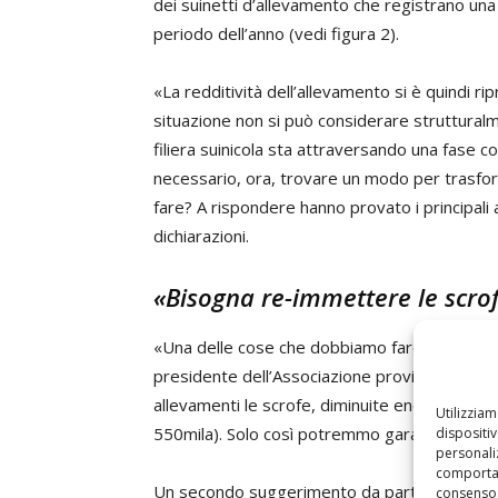
dei suinetti d’allevamento che registrano un
periodo dell’anno (vedi figura 2).
«La redditività dell’allevamento si è quindi ri
situazione non si può considerare strutturalm
filiera suinicola sta attraversando una fase c
necessario, ora, trovare un modo per trasfo
fare? A rispondere hanno provato i principali 
dichiarazioni.
«Bisogna re-immettere le scrof
«Una delle cose che dobbiamo fare per rendere 
presidente dell’Associazione provinciale alle
allevamenti le scrofe, diminuite enormemente 
Utilizzia
550mila). Solo così potremmo garantire la fil
dispositi
personaliz
comportam
Un secondo suggerimento da parte di Crotti è
consenso 