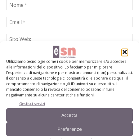
Salva il mio nome, email e sito web in questo browser per la
prossima volta che commento.
Utilizziamo tecnologie come i cookie per memorizzare e/o accedere
alle informazioni del dispositivo. Lo facciamo per migliorare
l'esperienza di navigazione e per mostrare annunci (non) personalizzati.
Il consenso a queste tecnologie ci consentirà di elaborare dati quali il
comportamento di navigazione o gli ID univoci su questo sito. Il
mancato consenso o la revoca del consenso possono influire
negativamente su alcune caratteristiche e funzioni.
Gestisci servizi
E-magazine
Accetta
Tecniche, prodotti e servizi dalle aziende
Preferenze