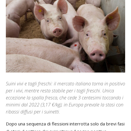
Suini vivi e tagli freschi: il mercato italiano torna in positivo
per i vivi, mentre resta stabile per i tagli freschi. Unica
eccezione la spalla fresca, che cede 3 centesimi toccando i
minimi dal 2022 (3,17 €/kg); in Europa prevale la stasi con
ribassi diffusi per i suinetti.
Dopo una sequenza di flessioni interrotta solo da brevi fasi