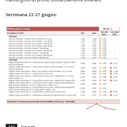
Settimana 22-27 giugno:
TAG
Cun suini