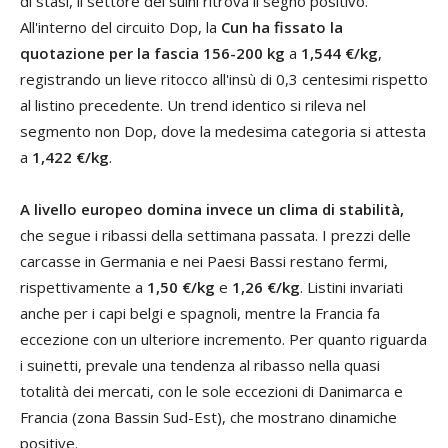
di stasi, il settore dei suini ritrova il segno positivo.
All'interno del circuito Dop, la
Cun
ha fissato la
quotazione per la fascia 156-200 kg
a
1,544 €/kg
,
registrando un lieve ritocco all'insù di 0,3 centesimi rispetto
al listino precedente. Un trend identico si rileva nel
segmento non Dop, dove la medesima categoria si attesta
a
1,422 €/kg
.
A livello europeo domina invece un clima di stabilità,
che segue i ribassi della settimana passata. I prezzi delle
carcasse in Germania e nei Paesi Bassi restano fermi,
rispettivamente a
1,50 €/kg
e
1,26 €/kg
. Listini invariati
anche per i capi belgi e spagnoli, mentre la Francia fa
eccezione con un ulteriore incremento. Per quanto riguarda
i suinetti, prevale una tendenza al ribasso nella quasi
totalità dei mercati, con le sole eccezioni di Danimarca e
Francia (zona Bassin Sud-Est), che mostrano dinamiche
positive.