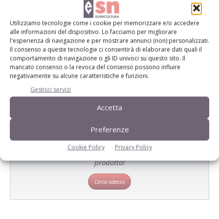
Utilizziamo tecnologie come i cookie per memorizzare e/o accedere
E-magazine
alle informazioni del dispositivo. Lo facciamo per migliorare
l'esperienza di navigazione e per mostrare annunci (non) personalizzati.
Tecniche, prodotti e servizi dalle aziende
Il consenso a queste tecnologie ci consentirà di elaborare dati quali il
comportamento di navigazione o gli ID univoci su questo sito. Il
mancato consenso o la revoca del consenso possono influire
negativamente su alcune caratteristiche e funzioni.
Gestisci servizi
Accetta
Preferenze
Catalogo Aziende e Prodotti
Cookie Policy
Privacy Policy
Un modo semplice per cercare un'azienda o un
prodotto!
Cerca adesso