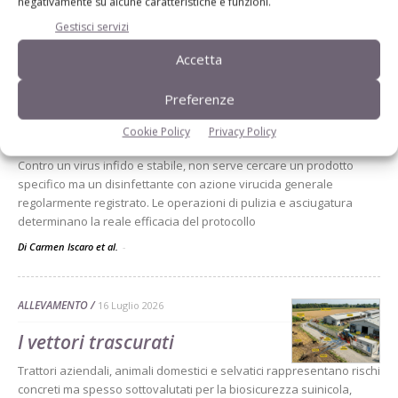
negativamente su alcune caratteristiche e funzioni.
Dalla stessa categoria
Gestisci servizi
Accetta
ALLEVAMENTO
20 Luglio 2026
Preferenze
Quali disinfettanti scegliere
Cookie Policy
Privacy Policy
contro la Psa
Contro un virus infido e stabile, non serve cercare un prodotto
specifico ma un disinfettante con azione virucida generale
regolarmente registrato. Le operazioni di pulizia e asciugatura
determinano la reale efficacia del protocollo
Di Carmen Iscaro et al.
-
ALLEVAMENTO
16 Luglio 2026
I vettori trascurati
Trattori aziendali, animali domestici e selvatici rappresentano rischi
concreti ma spesso sottovalutati per la biosicurezza suinicola,