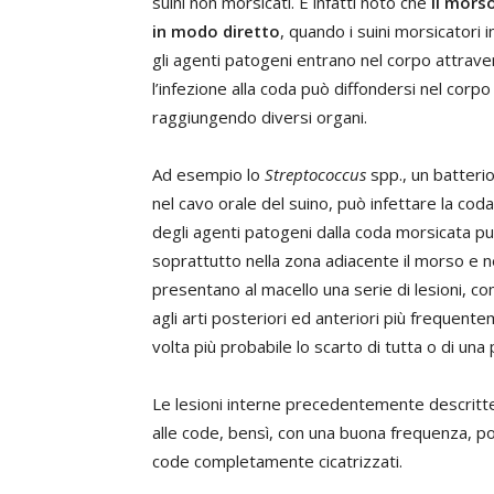
suini non morsicati. È infatti noto che
il mors
in modo diretto
, quando i suini morsicatori i
gli agenti patogeni entrano nel corpo attraver
l’infezione alla coda può diffondersi nel corp
raggiungendo diversi organi.
Ad esempio lo
Streptococcus
spp., un batteri
nel cavo orale del suino, può infettare la coda
degli agenti patogeni dalla coda morsicata pu
soprattutto nella zona adiacente il morso e nel
presentano al macello una serie di lesioni, c
agli arti posteriori ed anteriori più frequent
volta più probabile lo scarto di tutta o di una
Le lesioni interne precedentemente descritte
alle code, bensì, con una buona frequenza, pos
code completamente cicatrizzati.