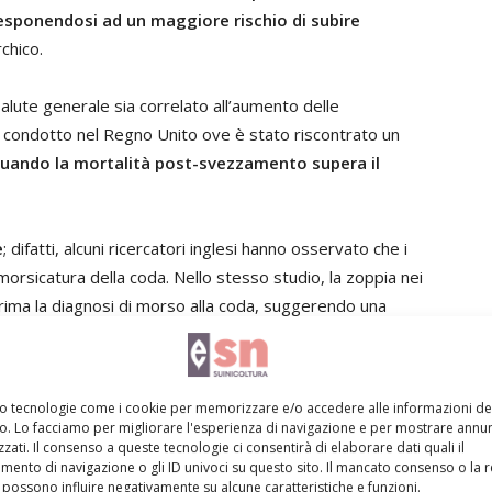
esponendosi ad un maggiore rischio di subire
rchico.
salute generale sia correlato all’aumento delle
o condotto nel Regno Unito ove è stato riscontrato un
quando la mortalità post-svezzamento supera il
e
; difatti, alcuni ricercatori inglesi hanno osservato che i
orsicatura della coda. Nello stesso studio, la zoppia nei
 prima la diagnosi di morso alla coda, suggerendo una
di salute possono essere causa di caudofagia proviene da
mo tecnologie come i cookie per memorizzare e/o accedere alle informazioni de
per ridurre alcuni problemi sanitari in allevamento. Nello
vo. Lo facciamo per migliorare l'esperienza di navigazione e per mostrare annun
 contro la
Lawsonia intracellularis
ha portato ad una
zati. Il consenso a queste tecnologie ci consentirà di elaborare dati quali il
ento di navigazione o gli ID univoci su questo sito. Il mancato consenso o la 
lismo rispetto ai suini non vaccinati
. Analogamente,
possono influire negativamente su alcune caratteristiche e funzioni.