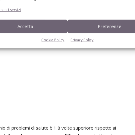
azione contro il Circovirus suino di tipo 2 (Pcv2) ha
stisci servizi
Accetta
Preferenze
 un peggioramento delle
ni allevati?
Cookie Policy
Privacy Policy
chio di problemi di salute è 1,8 volte superiore rispetto ai