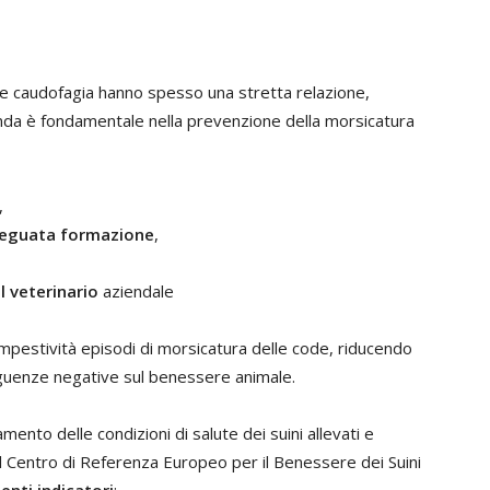
 e caudofagia hanno spesso una stretta relazione,
nda è fondamentale nella prevenzione della morsicatura
,
adeguata formazione
,
el veterinario
aziendale
mpestività episodi di morsicatura delle code, riducendo
guenze negative sul benessere animale.
to delle condizioni di salute dei suini allevati e
il Centro di Referenza Europeo per il Benessere dei Suini