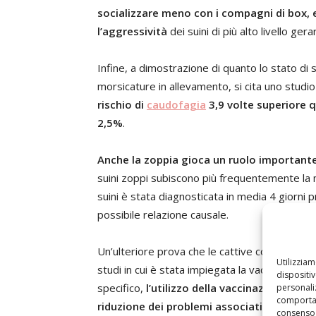
socializzare meno con i compagni di box, 
l’aggressività
dei suini di più alto livello gera
Infine, a dimostrazione di quanto lo stato di 
morsicature in allevamento, si cita uno studi
rischio di
caudofagia
3,9 volte superiore 
2,5%
.
Anche la zoppia gioca un ruolo important
suini zoppi subiscono più frequentemente la m
suini è stata diagnosticata in media 4 giorni
possibile relazione causale.
Un’ulteriore prova che le cattive condizioni 
Utilizzia
studi in cui è stata impiegata la vaccinazione 
dispositi
specifico,
l’utilizzo della vaccinazione
orale
personaliz
comportam
riduzione dei problemi associati al canniba
consenso 