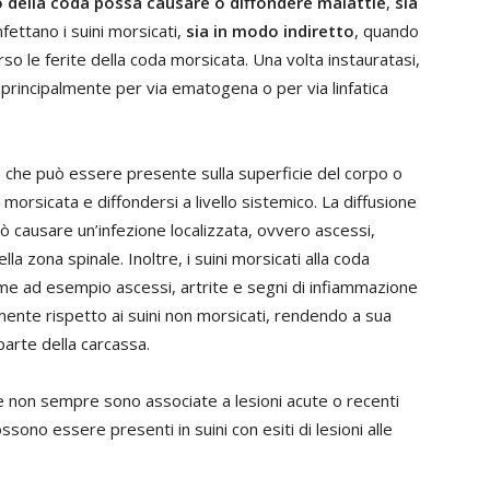
o della coda possa causare o diffondere malattie
,
sia
nfettano i suini morsicati,
sia in modo indiretto
, quando
so le ferite della coda morsicata. Una volta instauratasi,
o principalmente per via ematogena o per via linfatica
o che può essere presente sulla superficie del corpo o
 morsicata e diffondersi a livello sistemico. La diffusione
ò causare un’infezione localizzata, ovvero ascessi,
la zona spinale. Inoltre, i suini morsicati alla coda
ome ad esempio ascessi, artrite e segni di infiammazione
emente rispetto ai suini non morsicati, rendendo a sua
 parte della carcassa.
 non sempre sono associate a lesioni acute o recenti
sono essere presenti in suini con esiti di lesioni alle