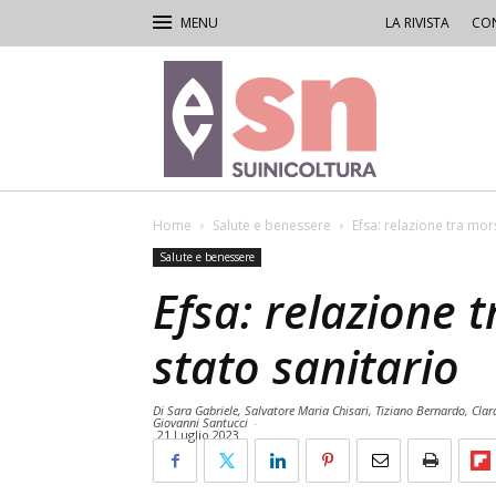
LA RIVISTA
CON
Rivista
di
Suinicoltura
Home
Salute e benessere
Efsa: relazione tra mor
Salute e benessere
Efsa: relazione 
stato sanitario
Di Sara Gabriele, Salvatore Maria Chisari, Tiziano Bernardo, Clar
Giovanni Santucci
-
21 Luglio 2023