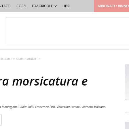
TATTI
CORSI
EDAGRICOLE
LIBRI
ABBONATI / RINN
sicatura e stato sanitario
tra morsicatura e
a Montagnin, Giulia Valli, Francesca Fusi, Valentina Lorenzi, Antonio Maisano,