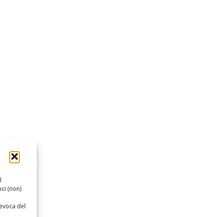
l
ci (non)
revoca del