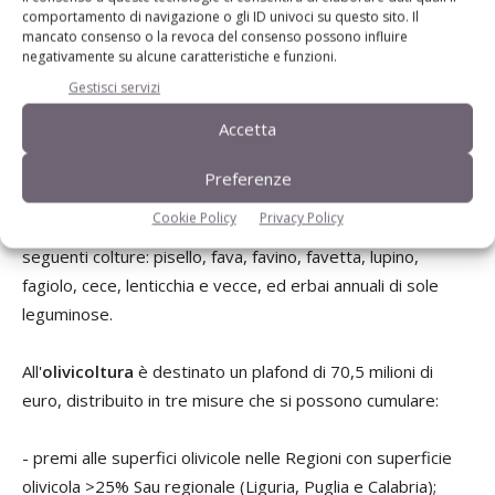
comportamento di navigazione o gli ID univoci su questo sito. Il
Il premio alla coltivazione di
proteaginose
, concesso nelle
mancato consenso o la revoca del consenso possono influire
regioni del centro Italia, è destinato alle seguenti colture:
negativamente su alcune caratteristiche e funzioni.
girasole, colza, leguminose da granella, in particolare
Gestisci servizi
pisello, fava, favino, favetta, lupino, fagiolo, cece, lenticchia
Accetta
e vecce, ed erbai annuali di sole leguminose.
Preferenze
Il premio alla coltivazione di
leguminose da granella
,
Cookie Policy
Privacy Policy
concesso nelle regioni del sud Italia, è destinato alle
seguenti colture: pisello, fava, favino, favetta, lupino,
fagiolo, cece, lenticchia e vecce, ed erbai annuali di sole
leguminose.
All'
olivicoltura
è destinato un plafond di 70,5 milioni di
euro, distribuito in tre misure che si possono cumulare:
- premi alle superfici olivicole nelle Regioni con superficie
olivicola >25% Sau regionale (Liguria, Puglia e Calabria);