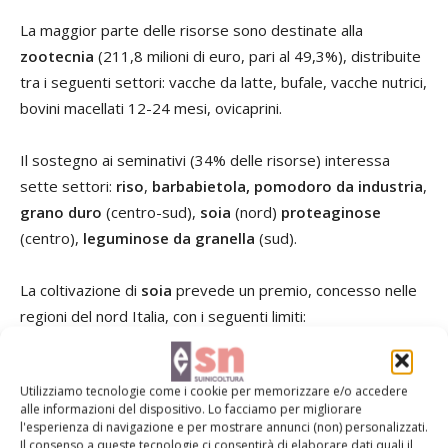
La maggior parte delle risorse sono destinate alla
zootecnia
(211,8 milioni di euro, pari al 49,3%), distribuite
tra i seguenti settori: vacche da latte, bufale, vacche nutrici,
bovini macellati 12-24 mesi, ovicaprini.
Il sostegno ai seminativi (34% delle risorse) interessa
sette settori:
riso
,
barbabietola,
pomodoro da industria
,
grano duro
(centro-sud),
soia
(nord)
proteaginose
(centro),
leguminose da granella
(sud).
La coltivazione di
soia
prevede un premio, concesso nelle
regioni del nord Italia, con i seguenti limiti:
a) l'intera superficie per i primi cinque ettari;
Utilizziamo tecnologie come i cookie per memorizzare e/o accedere
alle informazioni del dispositivo. Lo facciamo per migliorare
b) per la superficie eccedente, il 10% della superficie.
l'esperienza di navigazione e per mostrare annunci (non) personalizzati.
Il consenso a queste tecnologie ci consentirà di elaborare dati quali il