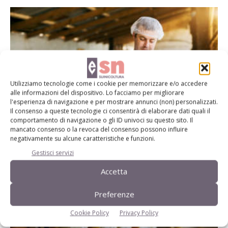
Utilizziamo tecnologie come i cookie per memorizzare e/o accedere
alle informazioni del dispositivo. Lo facciamo per migliorare
l'esperienza di navigazione e per mostrare annunci (non) personalizzati.
Il consenso a queste tecnologie ci consentirà di elaborare dati quali il
Le corrette abitudini per una valida
comportamento di navigazione o gli ID univoci su questo sito. Il
mancato consenso o la revoca del consenso possono influire
prevenzione
negativamente su alcune caratteristiche e funzioni.
Di
Giovanbattista Guadagnini
23 Febbraio 2021
Gestisci servizi
Accetta
Preferenze
Cookie Policy
Privacy Policy