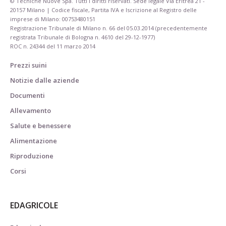
© Tecniche Nuove Spa. Tutti i diritti riservati. Sede legale Via Eritrea 21 -
20157 Milano | Codice fiscale, Partita IVA e Iscrizione al Registro delle
imprese di Milano: 00753480151
Registrazione Tribunale di Milano n. 66 del 05.03.2014 (precedentemente
registrata Tribunale di Bologna n. 4610 del 29-12-1977)
ROC n. 24344 del 11 marzo 2014
Prezzi suini
Notizie dalle aziende
Documenti
Allevamento
Salute e benessere
Alimentazione
Riproduzione
Corsi
EDAGRICOLE