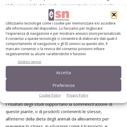
L’olio essenziale di lavanda, somministrato per via orale
una volta al giorno, ha manifestato avere effetti positivi sui
livelli di stress anche in seguito a trattamenti a lungo
Utilizziamo tecnologie come i cookie per memorizzare e/o accedere
termine (oltre i due mesi).
alle informazioni del dispositivo. Lo facciamo per migliorare
l'esperienza di navigazione e per mostrare annunci (non) personalizzati.
Il consenso a queste tecnologie ci consentirà di elaborare dati quali il
L’olio essenziale di lavanda è stato studiato anche in animali
comportamento di navigazione o gli ID univoci su questo sito. Il
mancato consenso o la revoca del consenso possono influire
da allevamento dove è stato dimostrato un effetto
negativamente su alcune caratteristiche e funzioni.
calmante nelle pecore, e una riduzione della risposta allo
Gestisci servizi
stress e della frequenza cardiaca da parte di cavalli posti in
situazioni stressanti.
Accetta
Preferenze
Conclusioni
Cookie Policy
Privacy Policy
I risultati degli studi supportano la somministrazione di
queste piante, o di prodotti contenenti le stesse,
all’interno della dieta degli animali da allevamento per
prevenire lo stress, in situazioni come il trasporto, e