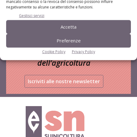
mancato consenso o la revoca del consenso possono influire
negativamente su alcune caratteristiche e funzioni.
Gestisci servizi
Accetta
Preferenze
Rimani aggiornato sul mondo
Cookie Policy
Privacy Policy
dell’agricoltura
Iscriviti alle nostre newsletter