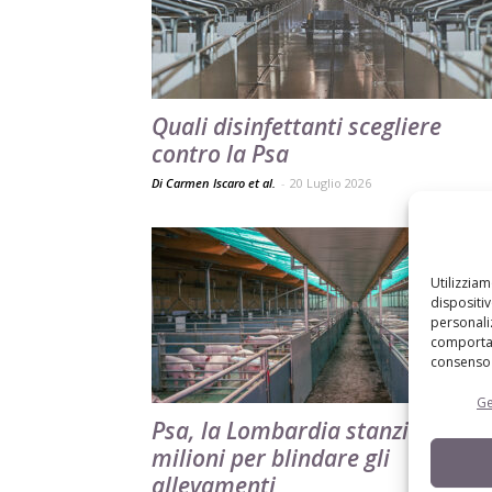
Quali disinfettanti scegliere
contro la Psa
Di Carmen Iscaro et al.
-
20 Luglio 2026
Utilizzia
dispositi
personaliz
comportam
consenso 
Ge
Psa, la Lombardia stanzia 4,8
milioni per blindare gli
allevamenti