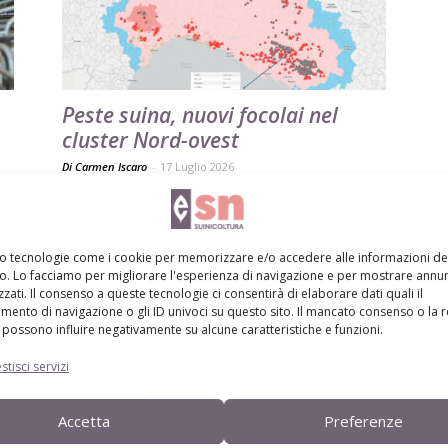
Peste suina, nuovi focolai nel
cluster Nord-ovest
Di Carmen Iscaro
-
17 Luglio 2026
mo tecnologie come i cookie per memorizzare e/o accedere alle informazioni de
vo. Lo facciamo per migliorare l'esperienza di navigazione e per mostrare annun
zati. Il consenso a queste tecnologie ci consentirà di elaborare dati quali il
ento di navigazione o gli ID univoci su questo sito. Il mancato consenso o la 
possono influire negativamente su alcune caratteristiche e funzioni.
stisci servizi
Suinicoltura mantovana nella
morsa di Psa e costi
Accetta
Preferenze
Di
Redazione Suinicoltura
14 Luglio 2026