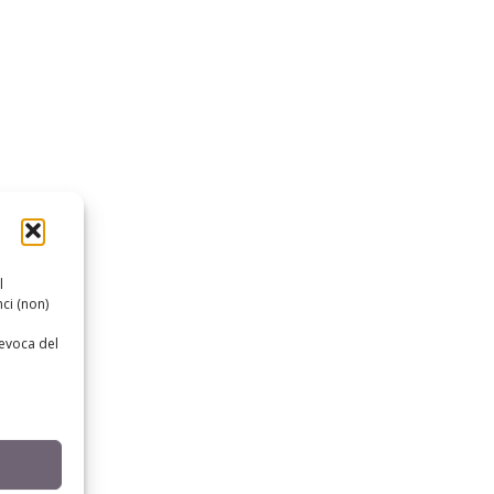
l
ci (non)
revoca del