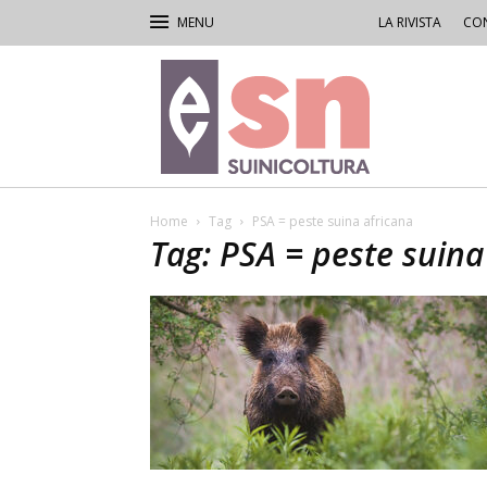
LA RIVISTA
CON
Rivista
di
Suinicoltura
Home
Tag
PSA = peste suina africana
Tag: PSA = peste suina