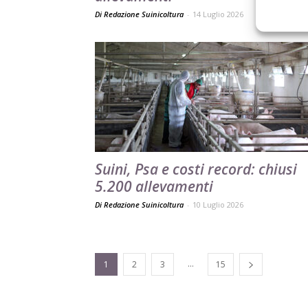
Di Redazione Suinicoltura
-
14 Luglio 2026
Suini, Psa e costi record: chiusi
5.200 allevamenti
Di Redazione Suinicoltura
-
10 Luglio 2026
...
1
2
3
15