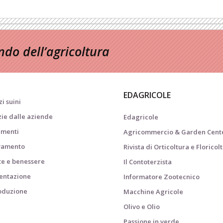
do dell’agricoltura
EDAGRICOLE
i suini
zie dalle aziende
Edagricole
menti
Agricommercio & Garden Cent
vamento
Rivista di Orticoltura e Floricol
te e benessere
Il Contoterzista
entazione
Informatore Zootecnico
oduzione
Macchine Agricole
i
Olivo e Olio
Passione in verde