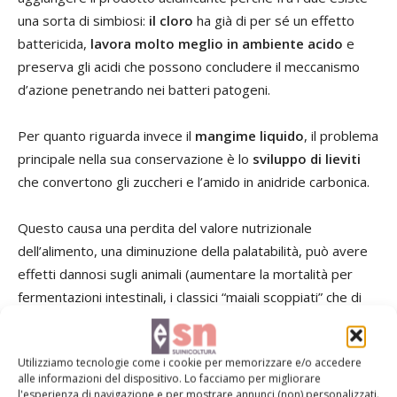
una sorta di simbiosi:
il cloro
ha già di per sé un effetto
battericida,
lavora molto meglio in ambiente acido
e
preserva gli acidi che possono concludere il meccanismo
d’azione penetrando nei batteri patogeni.
Per quanto riguarda invece il
mangime liquido
, il problema
principale nella sua conservazione è lo
sviluppo di lieviti
che convertono gli zuccheri e l’amido in anidride carbonica.
Questo causa una perdita del valore nutrizionale
dell’alimento, una diminuzione della palatabilità, può avere
effetti dannosi sugli animali (aumentare la mortalità per
fermentazioni intestinali, i classici “maiali scoppiati” che di
tanto in tanto ritroviamo nei nostri ingrassi) o anche
danneggiare gli impianti sempre a causa della produzione
Utilizziamo tecnologie come i cookie per memorizzare e/o accedere
di gas.
alle informazioni del dispositivo. Lo facciamo per migliorare
l'esperienza di navigazione e per mostrare annunci (non) personalizzati.