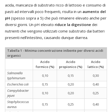
acida, mancanza di substrato ricco di lattosio e consumo di
pasti ad intervalli poco frequenti, risulta in un
aumento del
pH
(spesso sopra a 5) che può rimanere elevato anche per
diversi giorni. Un pH elevato
riduce la digestione
dei
nutrienti che vengono utilizzati come substrato dai batteri
presenti nell’intestino, causando dunque diarrea.
Tabella 1 - Minima concentrazione inibente per diversi acidi
organici
Acido
Acido
Acido
formico (%)
propionico (%)
lattico (%)
Salmonella
0,10
0,15
0,30
typhimurium
Escherichia coli
0,15
0,20
0,40
Campylobacter
0,10
0,20
0,25
jejuni
Staphylococcus
0,15
0,25
0,40
aureus