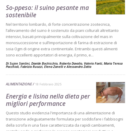
So-ppeso: il suino pesante ma
sostenibile
Nel territorio lombardo, di forte concentrazione zootecnica,
l’allevamento del suino è sostenuto da piani colturali altrettanto
intensivi, basati principalmente sulla coltivazione del mais in
monosuccessione e sull’importazione di farina di estrazione di
soia Ogm di origine extra continentale. Entrambi questi alimenti
sono eccellenti apportatori di energia, il primo, e...
Di
Sujen Santini
,
Davide Bochicchio
,
Roberto Davolio
,
Valerio Faeti
,
Maria Teresa
Pacchioli
,
Fabrizio Ruozzi
,
Elena Zanelli
e
Alessandro Zatta
ALIMENTAZIONE
18 Febbraio 2025
Energia e lisina nella dieta per
migliori performance
Questo studio evidenzia l'importanza di una alimentazione di
transizione adeguatamente formulata per soddisfare i fabbisogni
della scrofa in una fase caratterizzata da rapidi cambiamenti,