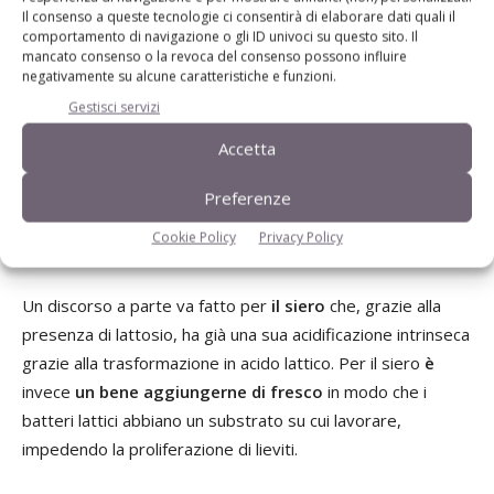
Il fulcro del problema dell’alimentazione liquida è il
residuo
Il consenso a queste tecnologie ci consentirà di elaborare dati quali il
comportamento di navigazione o gli ID univoci su questo sito. Il
di broda
che resta all’interno delle tubature e delle
mancato consenso o la revoca del consenso possono influire
cisterne di preparazione fra un pasto e l’altro. Questo
negativamente su alcune caratteristiche e funzioni.
residuo causa fermentazioni e proliferazione di
Gestisci servizi
microrganismi. Bisogna minimizzare la presenza di questo
Accetta
residuo, prevenendo anche il più possibile la miscelazione
di prodotto fresco a quello dei pasti precedenti. Si possono
Preferenze
utilizzare
vasche di recupero o sistemi che miscelino
Cookie Policy
Privacy Policy
spesso il residuo
in modo che fermenti il meno possibile.
Un discorso a parte va fatto per
il siero
che, grazie alla
presenza di lattosio, ha già una sua acidificazione intrinseca
grazie alla trasformazione in acido lattico. Per il siero
è
invece
un bene aggiungerne di fresco
in modo che i
batteri lattici abbiano un substrato su cui lavorare,
impedendo la proliferazione di lieviti.