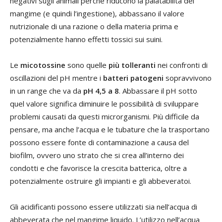
negativi sugli animali perché riducono la palatabilità del
mangime (e quindi l’ingestione), abbassano il valore
nutrizionale di una razione o della materia prima e
potenzialmente hanno effetti tossici sui suini.
Le
micotossine
sono quelle
più tolleranti
nei confronti di
oscillazioni del pH mentre i
batteri patogeni
sopravvivono
in un range che va da
pH 4,5 a 8
. Abbassare il pH sotto
quel valore significa diminuire le possibilità di sviluppare
problemi causati da questi microrganismi. Più difficile da
pensare, ma anche l’acqua e le tubature che la trasportano
possono essere fonte di contaminazione a causa del
biofilm, ovvero uno strato che si crea all’interno dei
condotti e che favorisce la crescita batterica, oltre a
potenzialmente ostruire gli impianti e gli abbeveratoi.
Gli acidificanti possono essere utilizzati sia nell’acqua di
abbeverata che nel mangime liquido. L’utilizzo nell’acqua