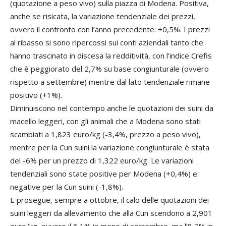
(quotazione a peso vivo) sulla piazza di Modena. Positiva,
anche se risicata, la variazione tendenziale dei prezzi,
ovvero il confronto con l’anno precedente: +0,5%. I prezzi
al ribasso si sono ripercossi sui conti aziendali tanto che
hanno trascinato in discesa la redditività, con l’indice Crefis
che è peggiorato del 2,7% su base congiunturale (ovvero
rispetto a settembre) mentre dal lato tendenziale rimane
positivo (+1%).
Diminuiscono nel contempo anche le quotazioni dei suini da
macello leggeri, con gli animali che a Modena sono stati
scambiati a 1,823 euro/kg (-3,4%, prezzo a peso vivo),
mentre per la Cun suini la variazione congiunturale è stata
del -6% per un prezzo di 1,322 euro/kg. Le variazioni
tendenziali sono state positive per Modena (+0,4%) e
negative per la Cun suini (-1,8%).
E prosegue, sempre a ottobre, il calo delle quotazioni dei
suini leggeri da allevamento che alla Cun scendono a 2,901
euro/kg, ovvero il 6,1% in meno di settembre, ma l’8,2% in