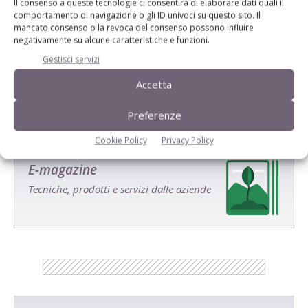
Il consenso a queste tecnologie ci consentirà di elaborare dati quali il
comportamento di navigazione o gli ID univoci su questo sito. Il
mancato consenso o la revoca del consenso possono influire
negativamente su alcune caratteristiche e funzioni.
Salva il mio nome, email e sito web in questo browser per la
prossima volta che commento.
Gestisci servizi
Accetta
Preferenze
Cookie Policy
Privacy Policy
E-magazine
Tecniche, prodotti e servizi dalle aziende