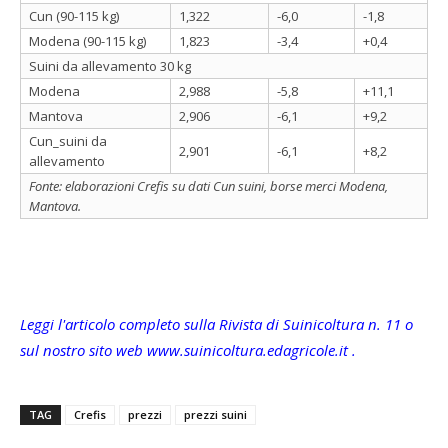
Cun (90-115 kg)
1,322
-6,0
-1,8
Modena (90-115 kg)
1,823
-3,4
+0,4
Suini da allevamento 30 kg
Modena
2,988
-5,8
+11,1
Mantova
2,906
-6,1
+9,2
Cun_suini da
2,901
-6,1
+8,2
allevamento
Fonte: elaborazioni Crefis su dati Cun suini, borse merci Modena,
Mantova.
Leggi l'articolo completo sulla Rivista di Suinicoltura n. 11 o
sul nostro sito web www.suinicoltura.edagricole.it .
TAG
Crefis
prezzi
prezzi suini