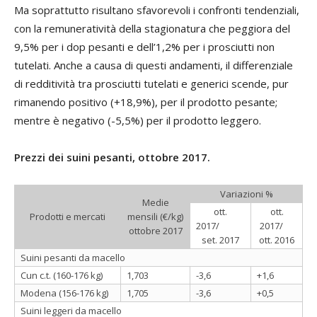
Ma soprattutto risultano sfavorevoli i confronti tendenziali,
con la remuneratività della stagionatura che peggiora del
9,5% per i dop pesanti e dell’1,2% per i prosciutti non
tutelati. Anche a causa di questi andamenti, il differenziale
di redditività tra prosciutti tutelati e generici scende, pur
rimanendo positivo (+18,9%), per il prodotto pesante;
mentre è negativo (-5,5%) per il prodotto leggero.
Prezzi dei suini pesanti, ottobre 2017.
Variazioni %
Medie
ott.
ott.
Prodotti e mercati
mensili (€/kg)
2017/
2017/
ottobre 2017
set. 2017
ott. 2016
Suini pesanti da macello
Cun c.t. (160-176 kg)
1,703
-3,6
+1,6
Modena (156-176 kg)
1,705
-3,6
+0,5
Suini leggeri da macello