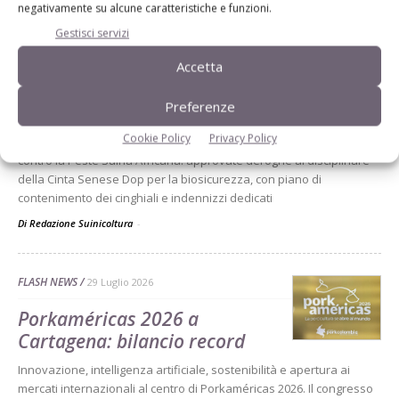
negativamente su alcune caratteristiche e funzioni.
IN PRIMO PIANO
29 Luglio 2026
Gestisci servizi
Psa, Toscana accelera:
Accetta
deroghe e piano per gli
Preferenze
allevamenti
Cookie Policy
Privacy Policy
Regione Toscana, Masaf e CIA delineano le misure straordinarie
contro la Peste Suina Africana: approvate deroghe al disciplinare
della Cinta Senese Dop per la biosicurezza, con piano di
contenimento dei cinghiali e indennizzi dedicati
Di Redazione Suinicoltura
-
FLASH NEWS
29 Luglio 2026
Porkaméricas 2026 a
Cartagena: bilancio record
Innovazione, intelligenza artificiale, sostenibilità e apertura ai
mercati internazionali al centro di Porkaméricas 2026. Il congresso