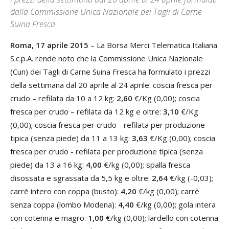
dalla Commissione Unica Nazionale dei Tagli di Carne
Suina Fresca
Roma, 17 aprile 2015
– La Borsa Merci Telematica Italiana
S.c.p.A. rende noto che la Commissione Unica Nazionale
(Cun) dei Tagli di Carne Suina Fresca ha formulato i prezzi
della settimana dal 20 aprile al 24 aprile: coscia fresca per
crudo – refilata da 10 a 12 kg:
2,60
€/Kg (0,00); coscia
fresca per crudo – refilata da 12 kg e oltre:
3,10
€/Kg
(0,00); coscia fresca per crudo - refilata per produzione
tipica (senza piede) da 11 a 13 kg:
3,63
€/Kg (0,00); coscia
fresca per crudo - refilata per produzione tipica (senza
piede) da 13 a 16 kg:
4,00
€/kg (0,00); spalla fresca
disossata e sgrassata da 5,5 kg e oltre:
2,64
€/kg (-0,03);
carrè intero con coppa (busto):
4,20
€/kg (0,00); carrè
senza coppa (lombo Modena):
4,40
€/kg (0,00); gola intera
con cotenna e magro:
1,00
€/kg (0,00); lardello con cotenna