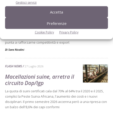
FLASH NEWS
29 Luglio 2026
Gestisci servizi
Porkaméricas 2026 a
Accetta
Cartagena: bilancio record
Preferenze
Innovazione, intelligenza artificiale, sostenibilità e apertura ai
mercati internazionali al centro di Porkaméricas 2026. Il congresso
Cookie Policy
Privacy Policy
di Cartagena conferma la crescita della suinicoltura colombiana e
punta a rafforzarne competitività e export
Di Sara Nicolini
-
FLASH NEWS
27 Luglio 2026
Macellazioni suine, arretra il
circuito Dop/Igp
La quota di suini certificati cala dal 70% al 64% tra il 2020 e il 2025,
complici la Peste Suina Africana, l'aumento dei costi e i nuovi
disciplinari. Il primo semestre 2026 accenna però a una ripresa con
un balzo dell'8,6% dei capi conformi