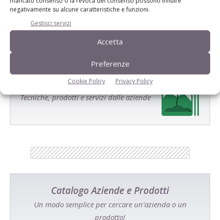
mancato consenso o la revoca del consenso possono influire
prossima volta che commento.
negativamente su alcune caratteristiche e funzioni.
Gestisci servizi
Accetta
Preferenze
E-magazine
Cookie Policy
Privacy Policy
Tecniche, prodotti e servizi dalle aziende
Catalogo Aziende e Prodotti
Un modo semplice per cercare un'azienda o un
prodotto!