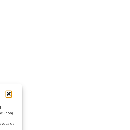
l
ci (non)
revoca del