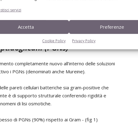
in modo sub-clinico con i normali processi metabolici,
stisci servizi
enza.
Accetta
Preferenze
a.
Cookie Policy
Privacy Policy
peptidoglicani (PGNs)
ento completamente nuovo all’interno delle soluzioni
ettivo i PGNs (denominati anche Mureine).
elle pareti cellulari batteriche sia gram-positive che
te è di supporto strutturale conferendo rigidità e
enomeni di lisi osmotiche.
pesso di PGNs (90%) rispetto ai Gram - (fig 1)