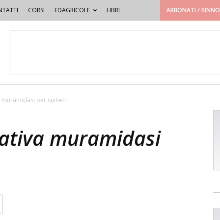
TATTI
CORSI
EDAGRICOLE
LIBRI
ABBONATI / RINN
a muramidasi per suinetti
vativa muramidasi