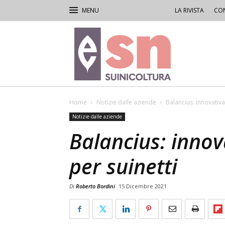
LA RIVISTA
CON
Rivista
di
Suinicoltura
Home
Notizie dalle aziende
Balancius: innovativ
Notizie dalle aziende
Balancius: inno
per suinetti
Di
Roberto Bordini
15 Dicembre 2021