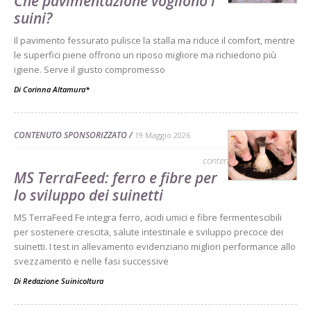
Che pavimentazione vogliono i
suini?
Il pavimento fessurato pulisce la stalla ma riduce il comfort, mentre
le superfici piene offrono un riposo migliore ma richiedono più
igiene. Serve il giusto compromesso
Di Corinna Altamura*
-
CONTENUTO SPONSORIZZATO
19 Maggio 2026
contenuto sponsorizzato
MS TerraFeed: ferro e fibre per
lo sviluppo dei suinetti
MS TerraFeed Fe integra ferro, acidi umici e fibre fermentescibili
per sostenere crescita, salute intestinale e sviluppo precoce dei
suinetti. I test in allevamento evidenziano migliori performance allo
svezzamento e nelle fasi successive
Di
Redazione Suinicoltura