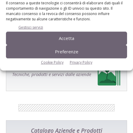
Il consenso a queste tecnologie ci consentirà di elaborare dati quali il
comportamento di navigazione o gli ID univoci su questo sito. Il
Salva il mio nome, email e sito web in questo browser per la
mancato consenso o la revoca del consenso possono influire
prossima volta che commento.
negativamente su alcune caratteristiche e funzioni.
Gestisci servizi
Accetta
Preferenze
Cookie Policy
Privacy Policy
E-magazine
Tecniche, prodotti e servizi dalle aziende
Catalogo Aziende e Prodotti