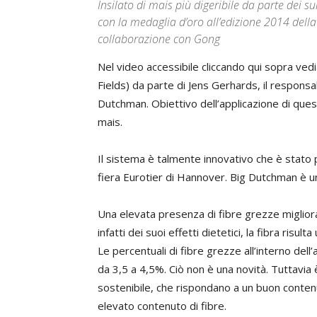
Insilato di mais più digeribile da parte dei s
con la medaglia d’oro all’edizione 2014 della
collaborazione con Gong
Nel video accessibile cliccando qui sopra ve
Fields) da parte di Jens Gerhards, il responsab
Dutchman. Obiettivo dell’applicazione di ques
mais.
Il sistema è talmente innovativo che è stato 
fiera Eurotier di Hannover. Big Dutchman è u
Una elevata presenza di fibre grezze migliora 
infatti dei suoi effetti dietetici, la fibra risu
Le percentuali di fibre grezze all’interno del
da 3,5 a 4,5%. Ciò non è una novità. Tuttavia 
sostenibile, che rispondano a un buon conte
elevato contenuto di fibre.