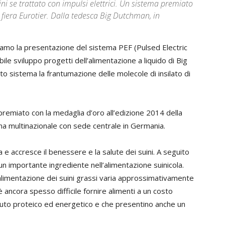
uini se trattato con impulsi elettrici. Un sistema premiato
 fiera Eurotier. Dalla tedesca Big Dutchman, in
diamo la presentazione del sistema PEF (Pulsed Electric
ile sviluppo progetti dell’alimentazione a liquido di Big
to sistema la frantumazione delle molecole di insilato di
premiato con la medaglia d’oro all’edizione 2014 della
na multinazionale con sede centrale in Germania.
e accresce il benessere e la salute dei suini. A seguito
lta un importante ingrediente nell’alimentazione suinicola.
l’alimentazione dei suini grassi varia approssimativamente
è ancora spesso difficile fornire alimenti a un costo
nuto proteico ed energetico e che presentino anche un