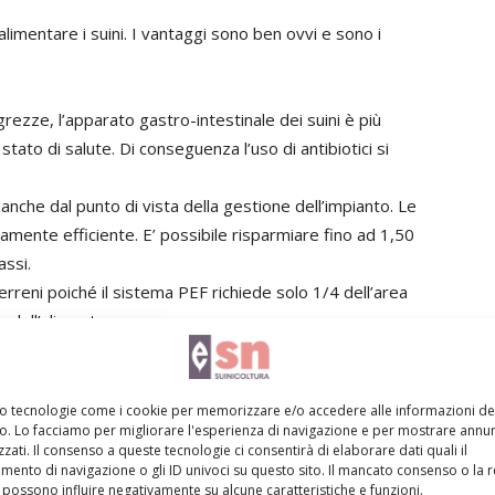
limentare i suini. I vantaggi sono ben ovvi e sono i
grezze, l’apparato gastro-intestinale dei suini è più
stato di salute. Di conseguenza l’uso di antibiotici si
anche dal punto di vista della gestione dell’impianto. Le
ente efficiente. E’ possibile risparmiare fino ad 1,50
assi.
erreni poiché il sistema PEF richiede solo 1/4 dell’area
 dell’alimento.
istema PEF: partendo da sinistra il pre-miscelatore, il
er alimentazione a liquido.
mo tecnologie come i cookie per memorizzare e/o accedere alle informazioni de
vo. Lo facciamo per migliorare l'esperienza di navigazione e per mostrare annun
zati. Il consenso a queste tecnologie ci consentirà di elaborare dati quali il
solo da Big Dutchman. In futuro questa azienda prevede
ento di navigazione o gli ID univoci su questo sito. Il mancato consenso o la 
possono influire negativamente su alcune caratteristiche e funzioni.
tri cereali ed anche con applicazione a impianti a secco.