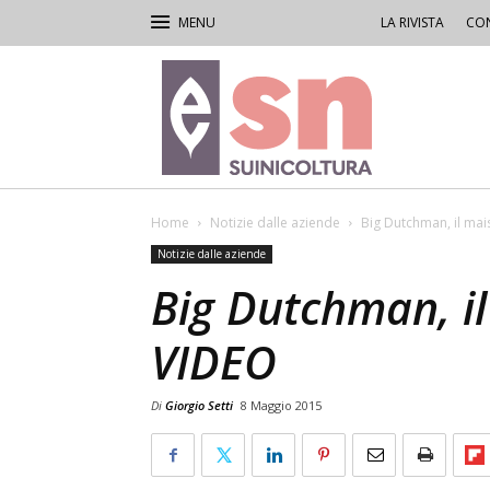
LA RIVISTA
CON
Rivista
di
Suinicoltura
Home
Notizie dalle aziende
Big Dutchman, il mais 
Notizie dalle aziende
Big Dutchman, il 
VIDEO
Di
Giorgio Setti
8 Maggio 2015