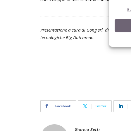
Ge
.......................................................................
Presentazione a cura di Gong srl, di Ghedi (Bs), d
tecnologiche Big Dutchman.
Facebook
Twitter
Giorgio Setti