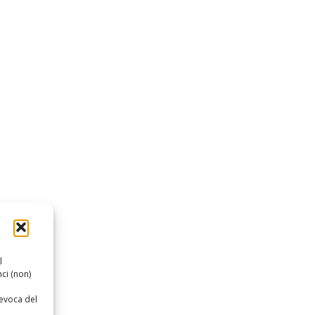
l
ci (non)
revoca del