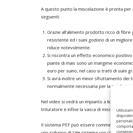
A questo punto la miscelazione è pronta per a
seguenti:
Grazie all’alimento prodotto ricco di fibre 
resistente ed i suini godono di un migliore 
riduce notevolmente.
Si riscontra un effetto economico positivo 
piante di mais sono un mangime economicam
euro per suino, nel caso si tratti di suini gr
Si avrà inoltre un minor sfruttamento dei t
normalmente necessaria per la produzione
Nel video si vedrà un impianto a liquido con s
trituratore e infine la vasca di miscelazione p
Utilizzia
dispositi
personaliz
Il sistema PEF può essere commercializzato 
comportam
consenso 
uno sviluppo di tale sistema con utilizzo di al