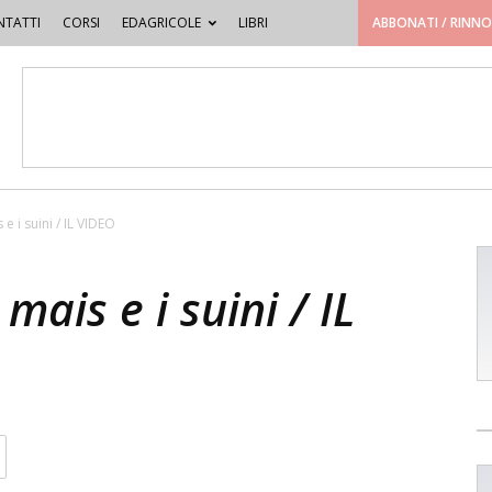
TATTI
CORSI
EDAGRICOLE
LIBRI
ABBONATI / RINN
e i suini / IL VIDEO
mais e i suini / IL