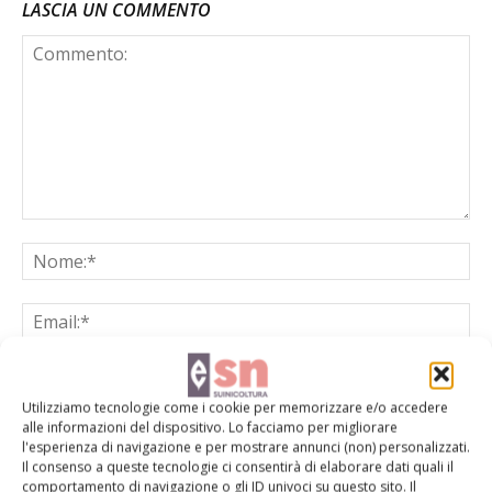
LASCIA UN COMMENTO
Utilizziamo tecnologie come i cookie per memorizzare e/o accedere
alle informazioni del dispositivo. Lo facciamo per migliorare
Salva il mio nome, email e sito web in questo browser per la
l'esperienza di navigazione e per mostrare annunci (non) personalizzati.
prossima volta che commento.
Il consenso a queste tecnologie ci consentirà di elaborare dati quali il
comportamento di navigazione o gli ID univoci su questo sito. Il