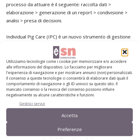
processo da attuare è il seguente: raccolta dati >
elaborazione > generazione di un report > condivisione >
analisi > presa di decisioni.
Individual Pig Care (IPC) è un nuovo strumento di gestione
per gli allevatori di suini, basato sull’osservazione
giornaliera dei suini e sull’individuazione precoce dei
problemi sanitari, messo a punto dallo staff di Piñeiro.
Utilizziamo tecnologie come i cookie per memorizzare e/o accedere
alle informazioni del dispositivo. Lo facciamo per migliorare
Questo lavoro è durato tre anni, ha coinvolto 169 aziende
l'esperienza di navigazione e per mostrare annunci (non) personalizzati.
di 19 paesi diversi e circa un milione di suini osservati.
Il consenso a queste tecnologie ci consentirà di elaborare dati quali il
comportamento di navigazione o gli ID univoci su questo sito. Il
Questo studio ha dimostrato quanto sia importante
mancato consenso o la revoca del consenso possono influire
lavorare in modo informatico con i dati all’interno degli
negativamente su alcune caratteristiche e funzioni.
allevamenti di suini. Infatti in molti degli allevamenti seguiti
Gestisci servizi
si è assistito a un miglioramento degli indici sanitari e a una
Accetta
riduzione dell’uso di antibiotici, proprio come conseguenza
delle decisioni intraprese (Fig. 3). Ovviamente la quantità di
Preferenze
informazioni che possiamo avere dipende dalla quantità di