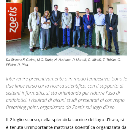
Da Sinistra F. Gulino, M.C. Durio, H. Nathues, P. Martelli, G. Minelli, T. Tobias, C.
Piñeiro, R. Piva.
Intervenire preventivamente o in modo tempestivo. Sono le
due linee verso cui la ricerca scientifica, con il supporto di
sistemi informatici, si sta orientando per ridurre l’uso di
antibiotici. I risultati di alcuni studi presentati al convegno
Breathing point, organizzato da Zoetis sul lago d’Iseo
Il 2 luglio scorso, nella splendida cornice del lago d’Iseo, si
è tenuta un’importante mattinata scientifica organizzata da