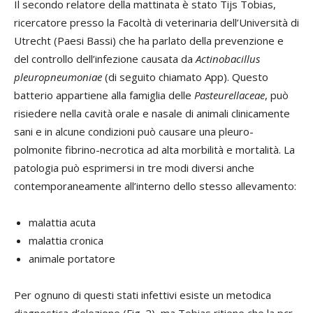
Il secondo relatore della mattinata è stato Tijs Tobias,
ricercatore presso la Facoltà di veterinaria dell’Università di
Utrecht (Paesi Bassi) che ha parlato della prevenzione e
del controllo dell’infezione causata da
Actinobacillus
pleuropneumoniae
(di seguito chiamato App). Questo
batterio appartiene alla famiglia delle
Pasteurellaceae
, può
risiedere nella cavità orale e nasale di animali clinicamente
sani e in alcune condizioni può causare una pleuro-
polmonite fibrino-necrotica ad alta morbilità e mortalità. La
patologia può esprimersi in tre modi diversi anche
contemporaneamente all’interno dello stesso allevamento:
malattia acuta
malattia cronica
animale portatore
Per ognuno di questi stati infettivi esiste un metodica
diagnostica d’elezione (Fig. 2), ma Tobias ritiene che la pcr