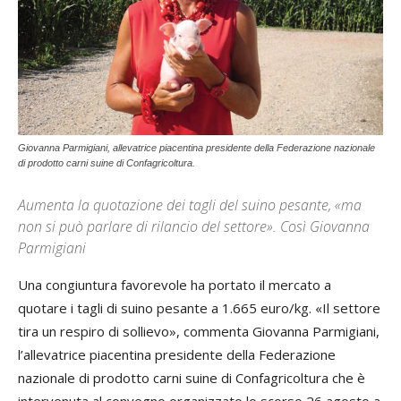
Giovanna Parmigiani, allevatrice piacentina presidente della Federazione nazionale
di prodotto carni suine di Confagricoltura.
Aumenta la quotazione dei tagli del suino pesante, «ma
non si può parlare di rilancio del settore». Così Giovanna
Parmigiani
Una congiuntura favorevole ha portato il mercato a
quotare i tagli di suino pesante a 1.665 euro/kg. «Il settore
tira un respiro di sollievo», commenta Giovanna Parmigiani,
l’allevatrice piacentina presidente della Federazione
nazionale di prodotto carni suine di Confagricoltura che è
intervenuta al convegno organizzato lo scorso 26 agosto a